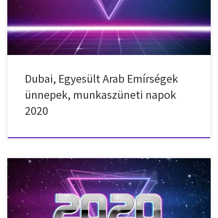
al-Fitr 2020. május 26. – kedd – Eid al-Fitr 2020. július 30. – csütörtök
– Arafat napja 2020. július […]
Dubai, Egyesült Arab Emírségek
ünnepek, munkaszüneti napok
2020
Nemzeti ünnepek, munkaszüneti napok, ünnepnapok Japánban
2020-ban. 2020. január 1. – szerda – Újév 2020. január 13. – hétfő –