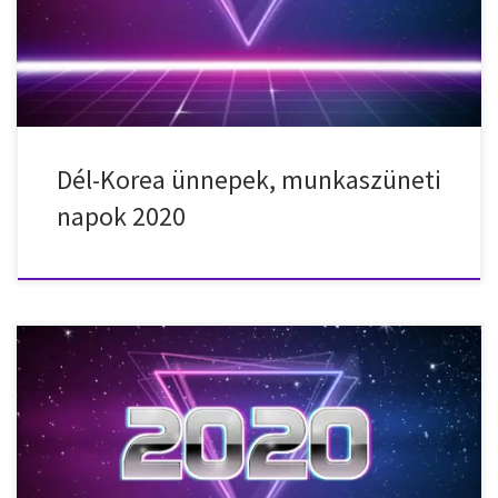
2020. január 26. – vasárnap – Holdújév 2020. március 1. – vasárnap –
A Függetlenségi Mozgalom napja 2020. április 30. – csütörtök […]
Dél-Korea ünnepek, munkaszüneti
napok 2020
Nemzeti ünnepek, munkaszüneti napok, ünnepnapok Tajvanban
2020-ban. 2020. január 1. – szerda – Újév 2020. január 23. –
csütörtök – Holdújév 2020. január 24. – péntek – Holdújév 2020.
január 25. – szombat – Holdújév 2020. január 26. – vasárnap –