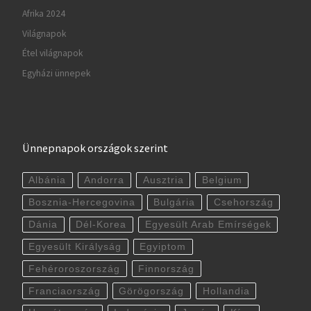
Afrika 2024
Világnapok
Étel világnapok
Egyházi ünnepek
Ünnepnapok országok szerint
Albánia
Andorra
Ausztria
Belgium
Bosznia-Hercegovina
Bulgária
Csehország
Dánia
Dél-Korea
Egyesült Arab Emírségek
Egyesült Királyság
Egyiptom
Fehéroroszország
Finnország
Franciaország
Görögország
Hollandia