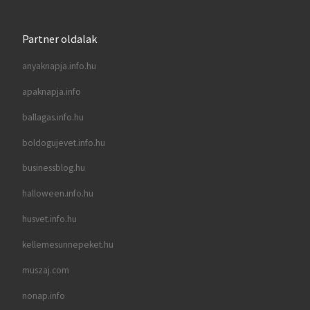
Partner oldalak
anyaknapja.info.hu
apaknapja.info
ballagas.info.hu
boldogujevet.info.hu
businessblog.hu
halloween.info.hu
husvet.info.hu
kellemesunnepeket.hu
muszaj.com
nonap.info