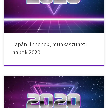
Felnőtté válás napja (seijin no hi) 2020. február 11. – kedd –
Államalapítás ünnepe (kenkoku kinen no hi) 2020. február 23. –
vasárnap – Császár születésnapja 2020. február 24. – hétfő […]
Japán ünnepek, munkaszüneti
napok 2020
Nemzeti ünnepek, munkaszüneti napok, ünnepnapok Thaiföldön
2020-ban. 2020. január 1. – szerda – Újév 2020. január 25. –
szombat – Holdújév 2020. február 9. – vasárnap – Buddha