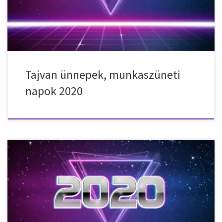
Holdújév 2020. január 27. – hétfő – Holdújév 2020. […]
Tajvan ünnepek, munkaszüneti
napok 2020
Nemzeti ünnepek, munkaszüneti napok, ünnepnapok Vietnamban
2020-ban. 2020. január 1. – szerda – Újév 2020. január 24. – péntek
– Vietnámi holdújév 2020. január 25. – szombat – Vietnámi
holdújév 2020. január 26. – vasárnap – Vietnámi holdújév 2020.