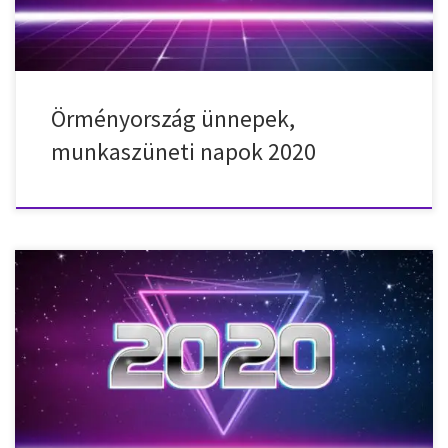
Örményország ünnepek,
munkaszüneti napok 2020
Nemzeti ünnepek, munkaszüneti napok, ünnepnapok
Mongóliában 2020-ban. 2020. január 1. – szerda – Újév 2020. január
25. – szombat – Holdújév 2020. január 26. – vasárnap – Holdújév
2020. január 27. – hétfő – Holdújév 2020. március 8. – szombat –
Nemzetközi Nőnap 2020. június 1. – hétfő – Anyák […]