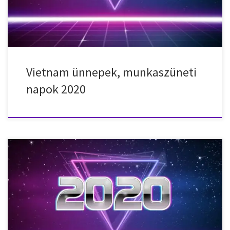
január 27. – hétfő – Vietnámi holdújév 2020. január 28. – […]
Vietnam ünnepek, munkaszüneti
napok 2020
Nemzeti ünnepek, munkaszüneti napok, ünnepnapok
Indonéziában 2020-ban. 2020. január 1. – szerda – Újév 2020.
január 25. – szombat – Kínai újév 2020. március 22. – vasárnap – Isra
Mi’raj 2020. március 25. – szerda – Újév a Bali hindu naptár szerint
2020. április 10. – péntek – Nagypéntek 2020. május […]