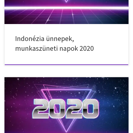
Indonézia ünnepek,
munkaszüneti napok 2020
Nemzeti ünnepek, munkaszüneti napok, ünnepnapok
Örményországban (Armenia) 2020-ban. 2020. január 1. – szerda –
Újév 2020. január 2. – csütörtök – Újév 2020. január 6. – hétfő –
Ortodox karácsony 2020. január 7. – kedd – Ortodox karácsony
2020. január 28. – kedd – Hadsereg napja 2020. március 8. – […]