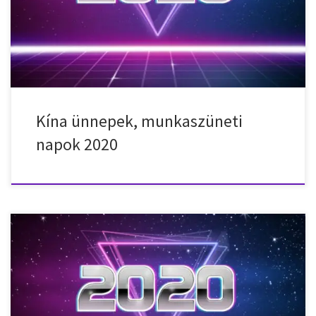
2020. január 26. – vasárnap – Tavaszi Fesztivál 2020. január 27. –
hétfő – Tavaszi Fesztivál 2020. január 28. – […]
Kína ünnepek, munkaszüneti
napok 2020
Nemzeti ünnepek, munkaszüneti napok, ünnepnapok Dubaiban,
(Egyesült Arab Emírségek) 2020-ban. 2020. január 1. – szerda – Újév
2020. május 24. – vasárnap – Eid al-Fitr 2020. május 25. – hétfő – Eid