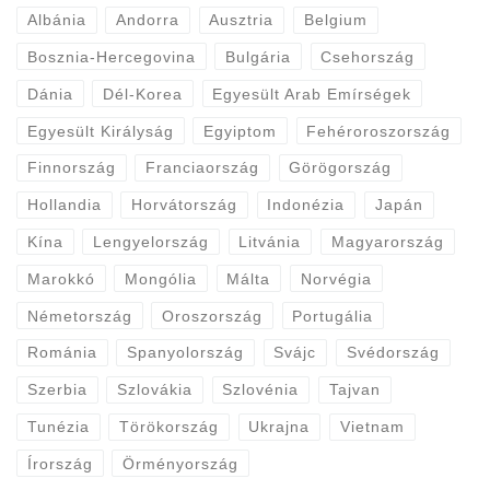
Albánia
Andorra
Ausztria
Belgium
Bosznia-Hercegovina
Bulgária
Csehország
Dánia
Dél-Korea
Egyesült Arab Emírségek
Egyesült Királyság
Egyiptom
Fehéroroszország
Finnország
Franciaország
Görögország
Hollandia
Horvátország
Indonézia
Japán
Kína
Lengyelország
Litvánia
Magyarország
Marokkó
Mongólia
Málta
Norvégia
Németország
Oroszország
Portugália
Románia
Spanyolország
Svájc
Svédország
Szerbia
Szlovákia
Szlovénia
Tajvan
Tunézia
Törökország
Ukrajna
Vietnam
Írország
Örményország