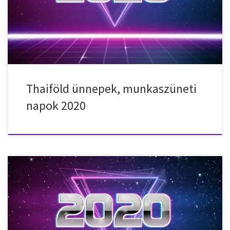
megvilágosodása 2020. február 10. – hétfő – Buddha
megvilágosodása 2020. április 6. – hétfő – Csakri-emléknap 2020.
április 13. – hétfő – […]
Thaiföld ünnepek, munkaszüneti
napok 2020
Nemzeti ünnepek, munkaszüneti napok, ünnepnapok Dél-
Koreában 2020-ban. 2020. január 1. – szerda – Újév 2020. január
24. – péntek – Holdújév 2020. január 25. – szombat – Holdújév