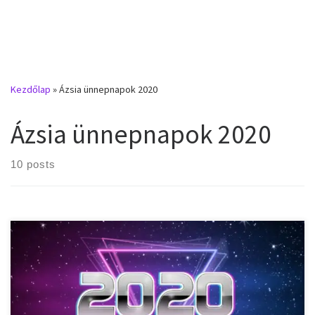
Kezdőlap
»
Ázsia ünnepnapok 2020
Ázsia ünnepnapok 2020
10 posts
Nemzeti ünnepek, munkaszüneti napok, ünnepnapok Kínában
2020-ban. 2020. január 1. – szerda – Újév 2020. január 24. – péntek
– Tavaszi Fesztivál 2020. január 25. – szombat – Tavaszi Fesztivál