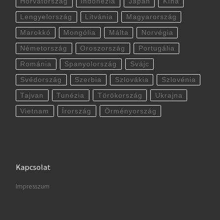
Horvátország
Indonézia
Japán
Kína
Lengyelország
Litvánia
Magyarország
Marokkó
Mongólia
Málta
Norvégia
Németország
Oroszország
Portugália
Románia
Spanyolország
Svájc
Svédország
Szerbia
Szlovákia
Szlovénia
Tajvan
Tunézia
Törökország
Ukrajna
Vietnam
Írország
Örményország
Kapcsolat
Impresszum