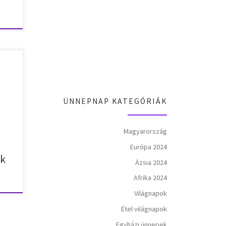
n
–
ÜNNEPNAP KATEGÓRIÁK
ntek
tfő –
d –
Magyarország
kedd
Európa 2024
ok
Ázsia 2024
Afrika 2024
Világnapok
Étel világnapok
Egyházi ünnepek