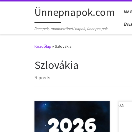
Skip to content
Ünnepnapok.com
MA
ÉVE
ünnepek, munkaszüneti napok, ünnepnapok
Kezdőlap
»
Szlovákia
Szlovákia
9 posts
Nemzeti ünnepek, munkaszüneti
Nemz
napok, ünnepnapok Szlovákiában
napo
2026-ben. 2026. január 1. – csütörtök –
2025
Újév 2026. január 6. – kedd –
Újév 