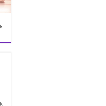
ntek
tfő –
rda –
ok
n
k –
k –
ő –
ombat
ok