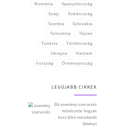
Románia
Spanyolország
Svájc
Svédország
Szerbia
Szlovákia
Szlovénia
Tajvan
Tunézia
Törökország
Ukrajna
Vietnam
Írország
Örményország
LEGÚJABB CIKKEK
Élő esemény-szervezés
művészete: hogyan
hozz létre maradandó
élményt