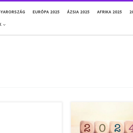
GYARORSZÁG
EURÓPA 2025
ÁZSIA 2025
AFRIKA 2025
2
K
eti ünnepek, munkaszüneti
Nemzeti ünnepek, munkaszüneti
k, ünnepnapok Szlovákiában
napok, ünnepnapok Szlovákiába
-ben. 2025. január 1. – szerda –
2024-ben. 2024. január 1. – hétfő 
2025. január 6. – hétfő –
Újév 2024. január 6. – szombat –