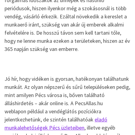
forgalmas időszakok az ünnepek és hasonló
periódusok, hiszen ilyenkor még a szokásosnál is több
vendég, vásárló érkezik. Ezáltal növekedik a kereslet a
munkaerő iránt, szükség van akár új emberek alkalmi
felvételére is. De hosszú távon sem kell tartani tőle,
hogy ne lenne munka ezeken a területeken, hiszen az év
365 napján szükség van emberre.
Jó hír, hogy vidéken is gyorsan, hatékonyan találhatunk
munkát. Az olyan népszerű és sűrű településeken pedig,
mint amilyen Pécs városa is, bőven található
álláshirdetés – akár online is. A PecsAllas.hu
weblapon például a vendéglátós pozíciókra
jelentkezhetünk, de szintén találhatóak
eladó
munkalehetőségek Pécs üzleteiben
, illetve egyéb