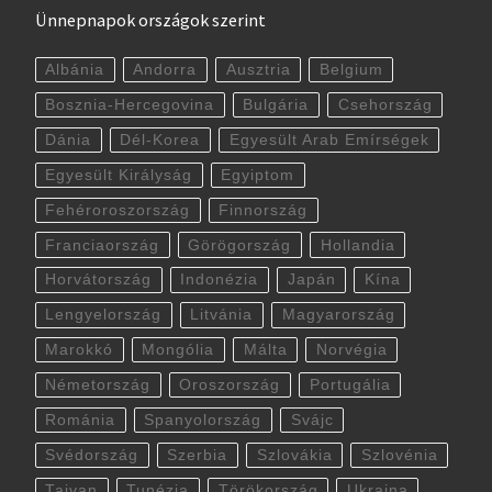
Ünnepnapok országok szerint
Albánia
Andorra
Ausztria
Belgium
Bosznia-Hercegovina
Bulgária
Csehország
Dánia
Dél-Korea
Egyesült Arab Emírségek
Egyesült Királyság
Egyiptom
Fehéroroszország
Finnország
Franciaország
Görögország
Hollandia
Horvátország
Indonézia
Japán
Kína
Lengyelország
Litvánia
Magyarország
Marokkó
Mongólia
Málta
Norvégia
Németország
Oroszország
Portugália
Románia
Spanyolország
Svájc
Svédország
Szerbia
Szlovákia
Szlovénia
Tajvan
Tunézia
Törökország
Ukrajna