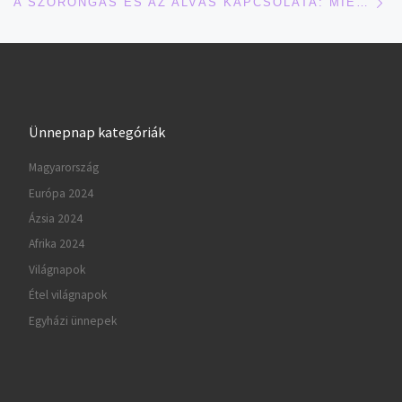
A SZORONGÁS ÉS AZ ALVÁS KAPCSOLATA: MIÉRT ÉBREDSZ FESZÜLTEN?
Ünnepnap kategóriák
Magyarország
Európa 2024
Ázsia 2024
Afrika 2024
Világnapok
Étel világnapok
Egyházi ünnepek