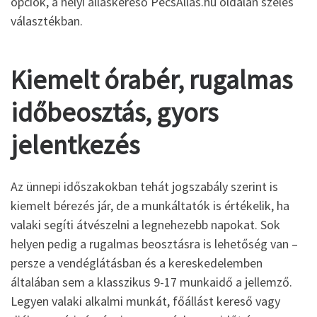
opciók, a helyi álláskereső PecsAllas.hu oldalán széles
választékban.
Kiemelt órabér, rugalmas
időbeosztás, gyors
jelentkezés
Az ünnepi időszakokban tehát jogszabály szerint is
kiemelt bérezés jár, de a munkáltatók is értékelik, ha
valaki segíti átvészelni a legnehezebb napokat. Sok
helyen pedig a rugalmas beosztásra is lehetőség van –
persze a vendéglátásban és a kereskedelemben
általában sem a klasszikus 9-17 munkaidő a jellemző.
Legyen valaki alkalmi munkát, főállást kereső vagy