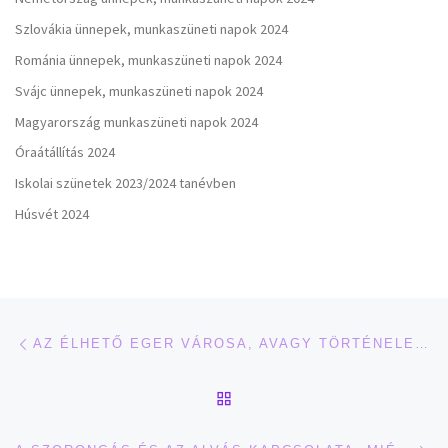
Szlovákia ünnepek, munkaszüneti napok 2024
Románia ünnepek, munkaszüneti napok 2024
Svájc ünnepek, munkaszüneti napok 2024
Magyarország munkaszüneti napok 2024
Óraátállítás 2024
Iskolai szünetek 2023/2024 tanévben
Húsvét 2024
Navigálás a bejegyzések között
Previous post
AZ ÉLHETŐ EGER VÁROSA, AVAGY TÖRTÉNELEM ÉS MODERNITÁS, TERMÉSZETI CSODÁK ÉS MUNKAHELYEK A TÉRSÉGBEN
BACK TO POST LIST
Ne