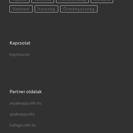
Vietnam
Írország
Örményország
Kapcsolat
Impresszum
Partner oldalak
anyaknapja.info.hu
apaknapja.info
ballagas.info.hu