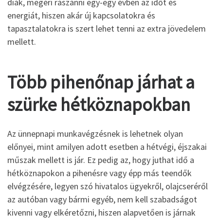
diák, megéri rászánni egy-egy évben az időt és
energiát, hiszen akár új kapcsolatokra és
tapasztalatokra is szert lehet tenni az extra jövedelem
mellett.
Több pihenőnap járhat a
szürke hétköznapokban
Az ünnepnapi munkavégzésnek is lehetnek olyan
előnyei, mint amilyen adott esetben a hétvégi, éjszakai
műszak mellett is jár. Ez pedig az, hogy juthat idő a
hétköznapokon a pihenésre vagy épp más teendők
elvégzésére, legyen szó hivatalos ügyekről, olajcseréről
az autóban vagy bármi egyéb, nem kell szabadságot
kivenni vagy elkéretőzni, hiszen alapvetően is járnak