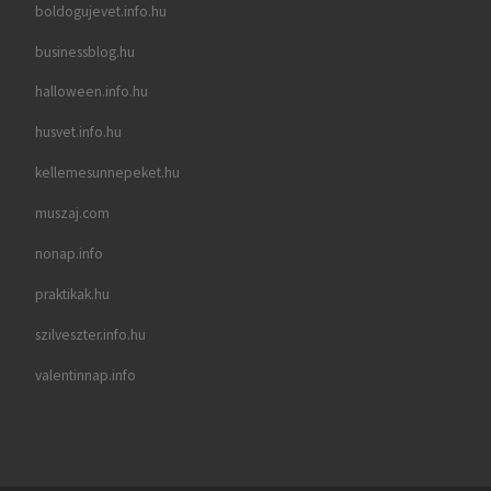
boldogujevet.info.hu
businessblog.hu
halloween.info.hu
husvet.info.hu
kellemesunnepeket.hu
muszaj.com
nonap.info
praktikak.hu
szilveszter.info.hu
valentinnap.info