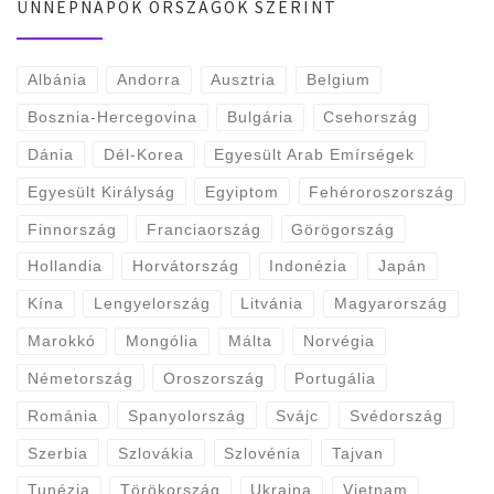
ÜNNEPNAPOK ORSZÁGOK SZERINT
Albánia
Andorra
Ausztria
Belgium
Bosznia-Hercegovina
Bulgária
Csehország
Dánia
Dél-Korea
Egyesült Arab Emírségek
Egyesült Királyság
Egyiptom
Fehéroroszország
Finnország
Franciaország
Görögország
Hollandia
Horvátország
Indonézia
Japán
Kína
Lengyelország
Litvánia
Magyarország
Marokkó
Mongólia
Málta
Norvégia
Németország
Oroszország
Portugália
Románia
Spanyolország
Svájc
Svédország
Szerbia
Szlovákia
Szlovénia
Tajvan
Tunézia
Törökország
Ukrajna
Vietnam