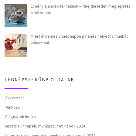
Élmény ajándék férfiaknak – felejthetetlen meglepetés
a párodnak
Miért érdemes ünnepnapon pihenés helyett a munkát
választani?
LEGNÉPSZERŰBB OLDALAK
Vízkereszt
Pünkösd
Világnapok listája
Ausztria ünnepek, munkaszüneti napok 2024
Németország ünnepek, munkaszüneti napok 2024