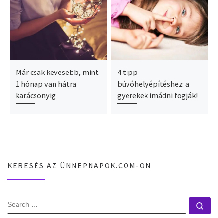
Már csak kevesebb, mint
4 tipp
1 hónap van hátra
búvóhelyépítéshez: a
karácsonyig
gyerekek imádni fogják!
KERESÉS AZ ÜNNEPNAPOK.COM-ON
SEARCH
Se