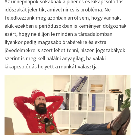
Az ünnepnapok sokaknak a pihenés és kikapcsolódás
időszakát jelentik, amivel nincs is probléma. Ne
feledkezzünk meg azonban arról sem, hogy vannak,
akik ezekben a periódusokban is keményen dolgoznak
azért, hogy ne álljon le minden a társadalomban.
Ilyenkor pedig magasabb órabérekre és extra
jövedelmekre is szert lehet tenni, hiszen jogszabályok
szerint is meg kell hálálni anyagilag, ha valaki
kikapcsolódás helyett a munkát választja.