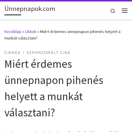
Ünnepnapok.com
Skip to content
Search
Me
Kezdőlap
»
Cikkek
»
Miért érdemes ünnepnapon pihenés helyett a
munkát választani?
CIKKEK
SZPONZORÁLT CIKK
Miért érdemes
ünnepnapon pihenés
helyett a munkát
választani?