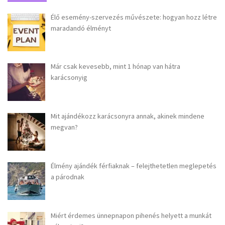
Élő esemény-szervezés művészete: hogyan hozz létre
maradandó élményt
Már csak kevesebb, mint 1 hónap van hátra
karácsonyig
Mit ajándékozz karácsonyra annak, akinek mindene
megvan?
Élmény ajándék férfiaknak – felejthetetlen meglepetés
a párodnak
Miért érdemes ünnepnapon pihenés helyett a munkát