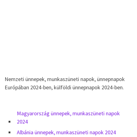
Nemzeti ünnepek, munkaszüneti napok, ünnepnapok
Európában 2024-ben, külföldi ünnepnapok 2024-ben.
Magyarország ünnepek, munkaszüneti napok
2024
Albánia ünnepek, munkaszüneti napok 2024