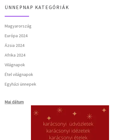
ÜNNEPNAP KATEGÓRIÁK
Magyarország
Európa 2024
Ázsia 2024
Afrika 2024
Világnapok
Étel világnapok
Egyházi ünnepek
Mai dátum