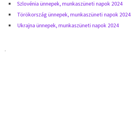
Szlovénia ünnepek, munkaszüneti napok 2024
Törökország ünnepek, munkaszüneti napok 2024
Ukrajna ünnepek, munkaszüneti napok 2024
.