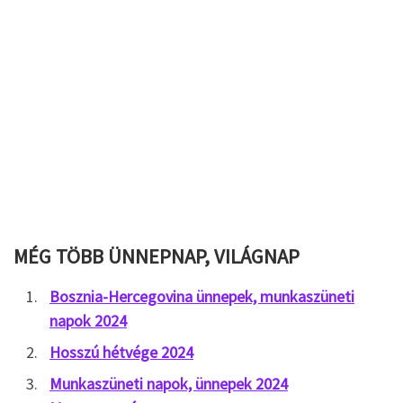
MÉG TÖBB ÜNNEPNAP, VILÁGNAP
Bosznia-Hercegovina ünnepek, munkaszüneti
napok 2024
Hosszú hétvége 2024
Munkaszüneti napok, ünnepek 2024