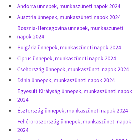
Andorra ünnepek, munkaszüneti napok 2024
Ausztria ünnepek, munkaszüneti napok 2024
Bosznia-Hercegovina ünnepek, munkaszüneti
napok 2024
Bulgária ünnepek, munkaszüneti napok 2024
Ciprus ünnepek, munkaszüneti napok 2024
Csehország ünnepek, munkaszüneti napok 2024
Dánia ünnepek, munkaszüneti napok 2024
Egyesült Királyság ünnepek, munkaszüneti napok
2024
Észtország ünnepek, munkaszüneti napok 2024
Fehéroroszország ünnepek, munkaszüneti napok
2024