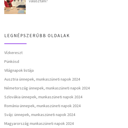
választani?
LEGNÉPSZERŰBB OLDALAK
Vízkereszt
Pünkösd
Világnapok listája
Ausztria ünnepek, munkaszüneti napok 2024
Németország ünnepek, munkaszüneti napok 2024
Szlovákia ünnepek, munkaszüneti napok 2024
Románia ünnepek, munkaszüneti napok 2024
Svájc ünnepek, munkaszüneti napok 2024
Magyarország munkaszüneti napok 2024