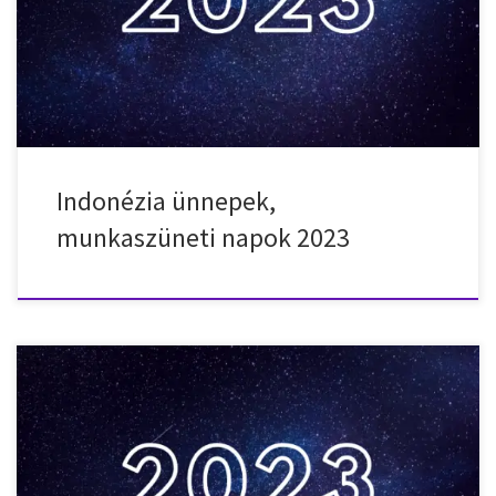
január 22. – vasárnap – Kínai újév 2023. február 18. – szombat – Isra
Mi’raj 2023. március 22. – szerda – Újév a Bali hindu naptár szerint
2023. április 7. – péntek – Nagypéntek 2023. […]
Indonézia ünnepek,
munkaszüneti napok 2023
Nemzeti ünnepek, munkaszüneti napok, ünnepnapok Dubaiban,
(Egyesült Arab Emírségek) 2023-ben. 2023. január 1. – vasárnap –
Újév 2023. április 20. – csütörtök – Eid al-Fitr 2023. április 21. –