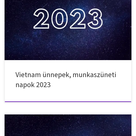
Nemzeti ünnepek, munkaszüneti napok, ünnepnapok Vietnamban
2023-ben. 2023. január 1. – vasárnap – Újév 2023. január 2. – hétfő –
Újév pihenőnap 2023. január 21. – szombat – Vietnámi holdújév
2023. január 22. – vasárnap – Vietnámi holdújév 2023. január 23. –
hétfő – Vietnámi holdújév 2023. január 24. – […]
Vietnam ünnepek, munkaszüneti
napok 2023