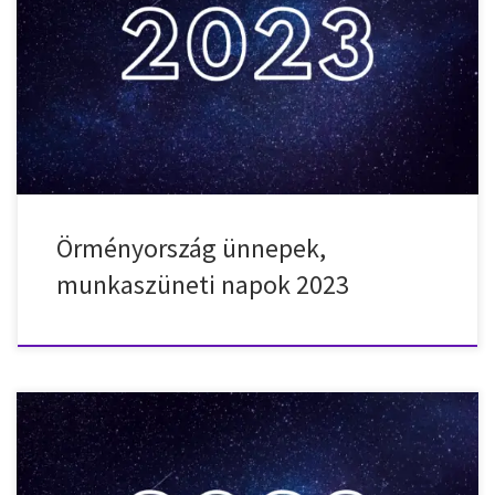
Nemzeti ünnepek, munkaszüneti napok, ünnepnapok
Örményországban (Armenia) 2023-ben. 2023. január 1. – vasárnap
– Újév 2023. január 2. – hétfő – Újév 2023. január 3. – kedd – Újév
2023. január 4. – szerda – Újév 2023. január 6. – péntek – Karácsony
2023. január 7. – szombat – Karácsony […]
Örményország ünnepek,
munkaszüneti napok 2023
Nemzeti ünnepek, munkaszüneti napok, ünnepnapok