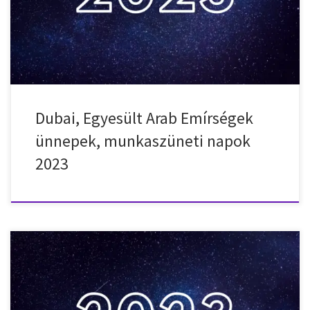
péntek – Eid al-Fitr 2023. április 22. – szombat – Eid al-Fitr 2023.
április 23. – vasárnap – Eid al-Fitr 2023. […]
Dubai, Egyesült Arab Emírségek
ünnepek, munkaszüneti napok
2023
Nemzeti ünnepek, munkaszüneti napok, ünnepnapok Dél-
Koreában 2023-ben. 2023. január 1. – vasárnap – Újév 2023. január