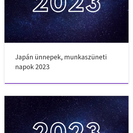
Újév pihenőnap 2023. január 9. – hétfő – Felnőtté válás napja (seijin
no hi) 2023. február 11. – szombat – Államalapítás ünnepe
(kenkoku kinen no hi) 2023. február 23. – […]
Japán ünnepek, munkaszüneti
napok 2023
Nemzeti ünnepek, munkaszüneti napok, ünnepnapok
Indonéziában 2023-ben. 2023. január 1. – vasárnap – Újév 2023.