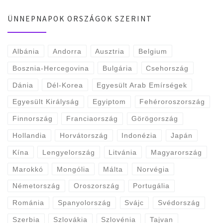
ÜNNEPNAPOK ORSZÁGOK SZERINT
Albánia
Andorra
Ausztria
Belgium
Bosznia-Hercegovina
Bulgária
Csehország
Dánia
Dél-Korea
Egyesült Arab Emírségek
Egyesült Királyság
Egyiptom
Fehéroroszország
Finnország
Franciaország
Görögország
Hollandia
Horvátország
Indonézia
Japán
Kína
Lengyelország
Litvánia
Magyarország
Marokkó
Mongólia
Málta
Norvégia
Németország
Oroszország
Portugália
Románia
Spanyolország
Svájc
Svédország
Szerbia
Szlovákia
Szlovénia
Tajvan