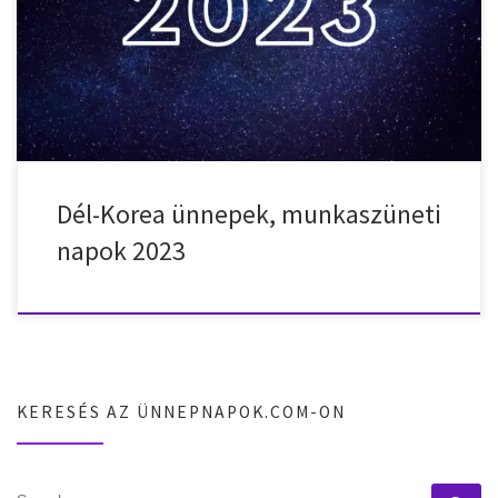
21. – szombat – Holdújév 2023. január 22. – vasárnap – Holdújév
2023. január 23. – hétfő – Holdújév 2023. január 24. – kedd –
Holdújév 2023. március 1. – szerda – A Függetlenségi […]
Dél-Korea ünnepek, munkaszüneti
napok 2023
KERESÉS AZ ÜNNEPNAPOK.COM-ON
SEARCH