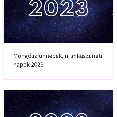
Mongóliában 2023-ben. 2023. január 1. – vasárnap – Újév 2023.
február 21. – kedd – Holdújév 2023. február 22. – szerda –
Holdújév 2023. február 23. – csütörtök – Holdújév 2023. március 8. –
szerda – Nemzetközi Nőnap 2023. június 1. – csütörtök – Anyák […]
Mongólia ünnepek, munkaszüneti
napok 2023
Nemzeti ünnepek, munkaszüneti napok, ünnepnapok Kínában