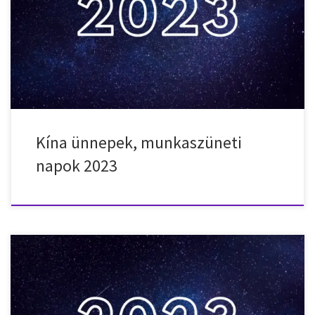
2023-ben. 2023. január 1. – vasárnap – Újév 2023. január 21. –
szombat – Tavaszi Fesztivál 2023. január 22. – vasárnap – Tavaszi
Fesztivál 2023. január 23. – hétfő – Tavaszi Fesztivál 2023. január 24.
– kedd – Tavaszi Fesztivál 2023. január 25. – […]
Kína ünnepek, munkaszüneti
napok 2023
Nemzeti ünnepek, munkaszüneti napok, ünnepnapok Japánban
2023-ben. 2023. január 1. – vasárnap – Újév 2023. január 2. – hétfő –