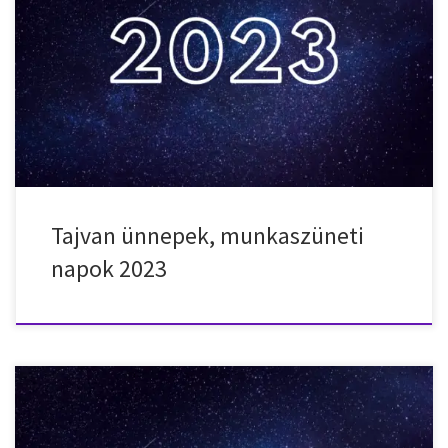
Nemzeti ünnepek, munkaszüneti napok, ünnepnapok Tajvanban
2023-ben. 2023. január 1. – vasárnap – Újév, Köztársaság napja
2023. január 2. – hétfő – Köztársaság napja pihenőnap 2023. január
20. – péntek – Holdújév 2023. január 21. – szombat – Holdújév
2023. január 22. – vasárnap – Holdújév 2023. január 23. – […]
Tajvan ünnepek, munkaszüneti
napok 2023