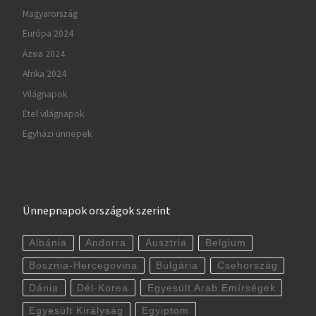
Magyarország
Európa 2024
Ázsia 2024
Afrika 2024
Világnapok
Étel világnapok
Egyházi ünnepek
Ünnepnapok országok szerint
Albánia
Andorra
Ausztria
Belgium
Bosznia-Hercegovina
Bulgária
Csehország
Dánia
Dél-Korea
Egyesült Arab Emírségek
Egyesült Királyság
Egyiptom