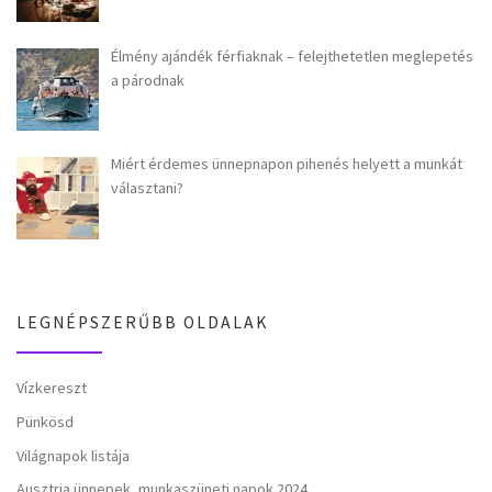
Élmény ajándék férfiaknak – felejthetetlen meglepetés
a párodnak
Miért érdemes ünnepnapon pihenés helyett a munkát
választani?
LEGNÉPSZERŰBB OLDALAK
Vízkereszt
Pünkösd
Világnapok listája
Ausztria ünnepek, munkaszüneti napok 2024