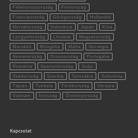
Fehéroroszország
Finnország
Franciaország
Görögország
Hollandia
Horvátország
Indonézia
Japán
Kína
Lengyelország
Litvánia
Magyarország
Marokkó
Mongólia
Málta
Norvégia
Németország
Oroszország
Portugália
Románia
Spanyolország
Svájc
Svédország
Szerbia
Szlovákia
Szlovénia
Tajvan
Tunézia
Törökország
Ukrajna
Vietnam
Írország
Örményország
Kapcsolat