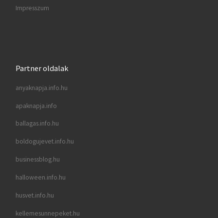
Impresszum
Partner oldalak
anyaknapja.info.hu
apaknapja.info
ballagas.info.hu
boldogujevet.info.hu
businessblog.hu
halloween.info.hu
husvet.info.hu
kellemesunnepeket.hu