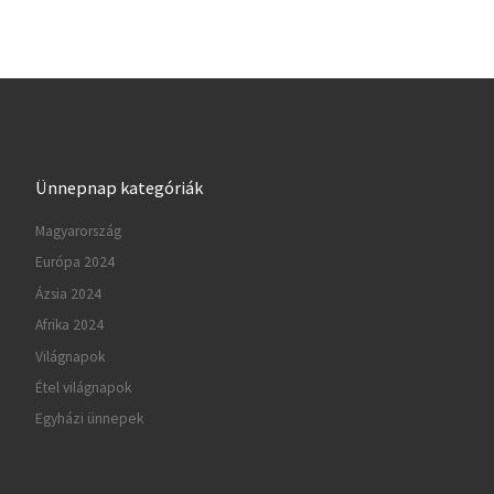
Ünnepnap kategóriák
Magyarország
Európa 2024
Ázsia 2024
Afrika 2024
Világnapok
Étel világnapok
Egyházi ünnepek