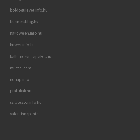
boldogujevet.info.hu
businessblog.hu
halloween.info.hu
husvet.info.hu
kellemesunnepeket.hu
muszaj.com
nonap.info
praktikak.hu
szilveszter.info.hu
valentinnap.info