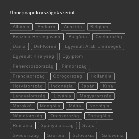
Ünnepnapok országok szerint
Albánia
Andorra
Ausztria
Belgium
Bosznia-Hercegovina
Bulgária
Csehország
Dánia
Dél-Korea
Egyesült Arab Emírségek
Egyesült Királyság
Egyiptom
Fehéroroszország
Finnország
Franciaország
Görögország
Hollandia
Horvátország
Indonézia
Japán
Kína
Lengyelország
Litvánia
Magyarország
Marokkó
Mongólia
Málta
Norvégia
Németország
Oroszország
Portugália
Románia
Spanyolország
Svájc
Svédország
Szerbia
Szlovákia
Szlovénia