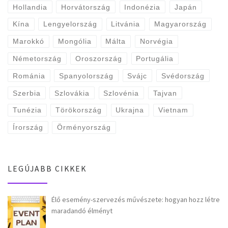
Hollandia
Horvátország
Indonézia
Japán
Kína
Lengyelország
Litvánia
Magyarország
Marokkó
Mongólia
Málta
Norvégia
Németország
Oroszország
Portugália
Románia
Spanyolország
Svájc
Svédország
Szerbia
Szlovákia
Szlovénia
Tajvan
Tunézia
Törökország
Ukrajna
Vietnam
Írország
Örményország
LEGÚJABB CIKKEK
Élő esemény-szervezés művészete: hogyan hozz létre
maradandó élményt