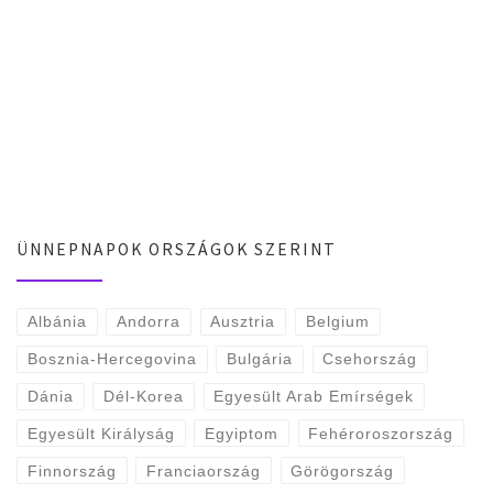
ÜNNEPNAPOK ORSZÁGOK SZERINT
Albánia
Andorra
Ausztria
Belgium
Bosznia-Hercegovina
Bulgária
Csehország
Dánia
Dél-Korea
Egyesült Arab Emírségek
Egyesült Királyság
Egyiptom
Fehéroroszország
Finnország
Franciaország
Görögország