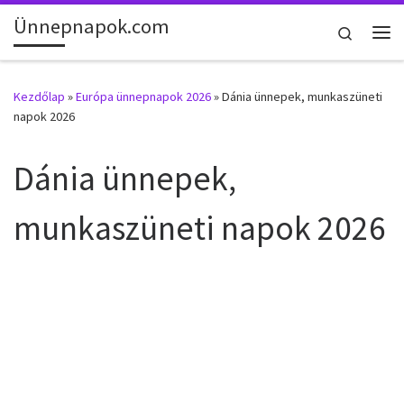
Ünnepnapok.com
Skip to content
Search
Me
Kezdőlap
»
Európa ünnepnapok 2026
»
Dánia ünnepek, munkaszüneti
napok 2026
Dánia ünnepek,
munkaszüneti napok 2026