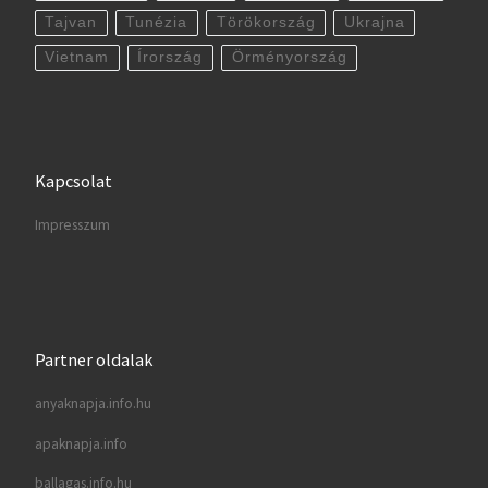
Tajvan
Tunézia
Törökország
Ukrajna
Vietnam
Írország
Örményország
Kapcsolat
Impresszum
Partner oldalak
anyaknapja.info.hu
apaknapja.info
ballagas.info.hu