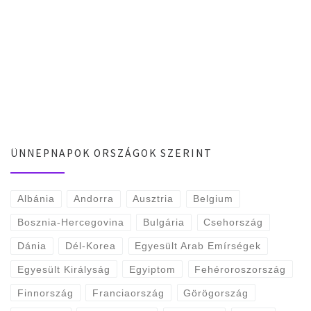
ÜNNEPNAPOK ORSZÁGOK SZERINT
Albánia
Andorra
Ausztria
Belgium
Bosznia-Hercegovina
Bulgária
Csehország
Dánia
Dél-Korea
Egyesült Arab Emírségek
Egyesült Királyság
Egyiptom
Fehéroroszország
Finnország
Franciaország
Görögország