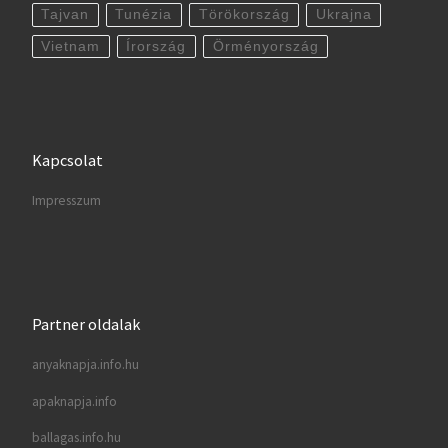
Tajvan
Tunézia
Törökország
Ukrajna
Vietnam
Írország
Örményország
Kapcsolat
Impresszum
Partner oldalak
anyaknapja.info.hu
apaknapja.info
ballagas.info.hu