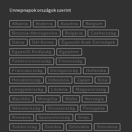
Ünnepnapok országok szerint
Albánia
Andorra
Ausztria
Belgium
Bosznia-Hercegovina
Bulgária
Csehország
Dánia
Dél-Korea
Egyesült Arab Emírségek
Egyesült Királyság
Egyiptom
Fehéroroszország
Finnország
Franciaország
Görögország
Hollandia
Horvátország
Indonézia
Japán
Kína
Lengyelország
Litvánia
Magyarország
Marokkó
Mongólia
Málta
Norvégia
Németország
Oroszország
Portugália
Románia
Spanyolország
Svájc
Svédország
Szerbia
Szlovákia
Szlovénia