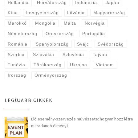
Hollandia
Horvátország
Indonézia
Japán
Kína
Lengyelország
Litvánia
Magyarország
Marokkó
Mongólia
Málta
Norvégia
Németország
Oroszország
Portugália
Románia
Spanyolország
Svájc
Svédország
Szerbia
Szlovákia
Szlovénia
Tajvan
Tunézia
Törökország
Ukrajna
Vietnam
Írország
Örményország
LEGÚJABB CIKKEK
Élő esemény-szervezés művészete: hogyan hozz létre
maradandó élményt