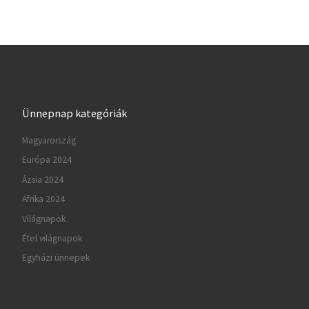
Ünnepnap kategóriák
Magyarország
Európa 2024
Ázsia 2024
Afrika 2024
Világnapok
Étel világnapok
Egyházi ünnepek