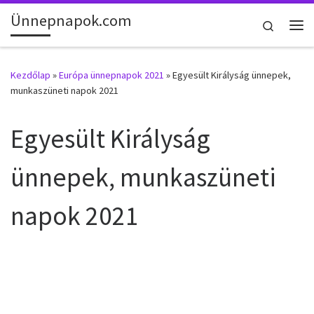
Ünnepnapok.com
Skip to content
Search
Me
Kezdőlap
»
Európa ünnepnapok 2021
»
Egyesült Királyság ünnepek,
munkaszüneti napok 2021
Egyesült Királyság
ünnepek, munkaszüneti
napok 2021