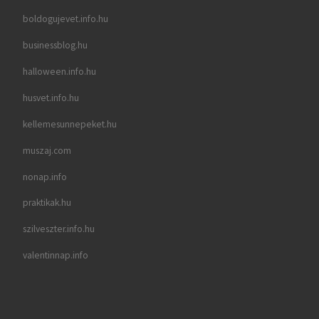
boldogujevet.info.hu
businessblog.hu
halloween.info.hu
husvet.info.hu
kellemesunnepeket.hu
muszaj.com
nonap.info
praktikak.hu
szilveszter.info.hu
valentinnap.info