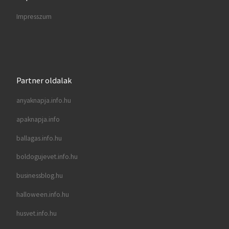
Impresszum
Partner oldalak
anyaknapja.info.hu
apaknapja.info
ballagas.info.hu
boldogujevet.info.hu
businessblog.hu
halloween.info.hu
husvet.info.hu