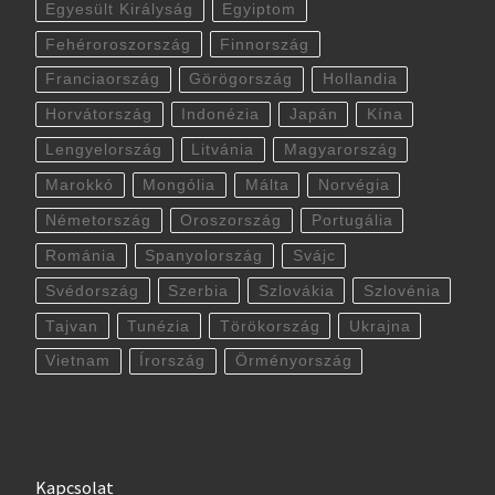
Egyesült Királyság
Egyiptom
Fehéroroszország
Finnország
Franciaország
Görögország
Hollandia
Horvátország
Indonézia
Japán
Kína
Lengyelország
Litvánia
Magyarország
Marokkó
Mongólia
Málta
Norvégia
Németország
Oroszország
Portugália
Románia
Spanyolország
Svájc
Svédország
Szerbia
Szlovákia
Szlovénia
Tajvan
Tunézia
Törökország
Ukrajna
Vietnam
Írország
Örményország
Kapcsolat