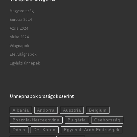
Magyarország
Európa 2024
Ázsia 2024
Afrika 2024
Világnapok
Étel világnapok
Egyházi ünnepek
Ünnepnapok országok szerint
Albánia
Andorra
Ausztria
Belgium
Bosznia-Hercegovina
Bulgária
Csehország
Dánia
Dél-Korea
Egyesült Arab Emírségek