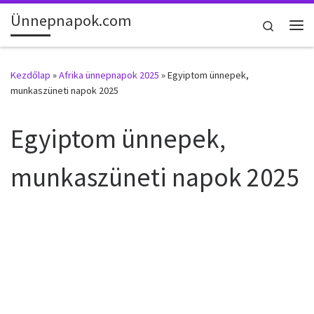
Ünnepnapok.com
Skip to content
Search
Me
Kezdőlap
»
Afrika ünnepnapok 2025
»
Egyiptom ünnepek,
munkaszüneti napok 2025
Egyiptom ünnepek,
munkaszüneti napok 2025