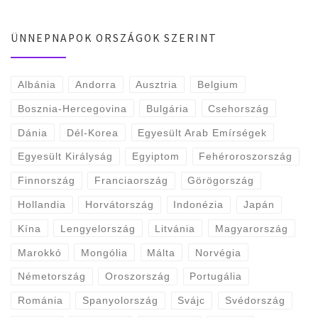
ÜNNEPNAPOK ORSZÁGOK SZERINT
Albánia
Andorra
Ausztria
Belgium
Bosznia-Hercegovina
Bulgária
Csehország
Dánia
Dél-Korea
Egyesült Arab Emírségek
Egyesült Királyság
Egyiptom
Fehéroroszország
Finnország
Franciaország
Görögország
Hollandia
Horvátország
Indonézia
Japán
Kína
Lengyelország
Litvánia
Magyarország
Marokkó
Mongólia
Málta
Norvégia
Németország
Oroszország
Portugália
Románia
Spanyolország
Svájc
Svédország