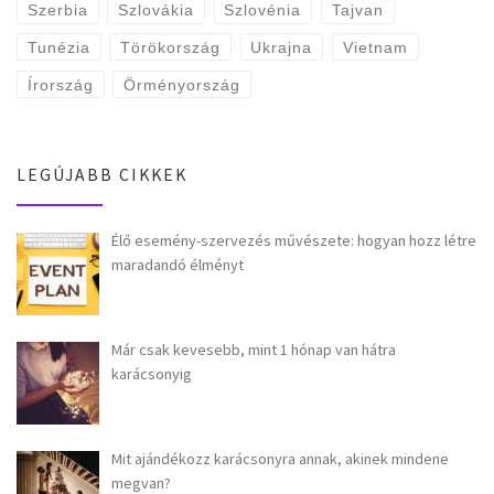
Szerbia
Szlovákia
Szlovénia
Tajvan
Tunézia
Törökország
Ukrajna
Vietnam
Írország
Örményország
LEGÚJABB CIKKEK
Élő esemény-szervezés művészete: hogyan hozz létre
maradandó élményt
Már csak kevesebb, mint 1 hónap van hátra
karácsonyig
Mit ajándékozz karácsonyra annak, akinek mindene
megvan?