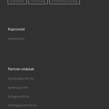
Vietnam
Írország
Örményország
Kapcsolat
Impresszum
Partner oldalak
anyaknapja.info.hu
apaknapja.info
ballagas.info.hu
boldogujevet.info.hu