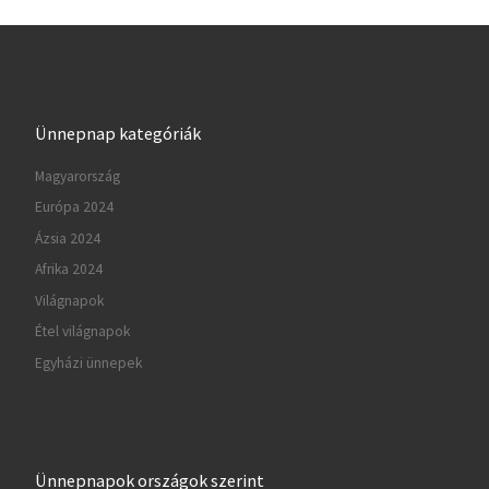
Ünnepnap kategóriák
Magyarország
Európa 2024
Ázsia 2024
Afrika 2024
Világnapok
Étel világnapok
Egyházi ünnepek
Ünnepnapok országok szerint