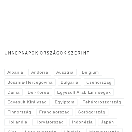
ÜNNEPNAPOK ORSZÁGOK SZERINT
Albánia
Andorra
Ausztria
Belgium
Bosznia-Hercegovina
Bulgária
Csehország
Dánia
Dél-Korea
Egyesült Arab Emírségek
Egyesült Királyság
Egyiptom
Fehéroroszország
Finnország
Franciaország
Görögország
Hollandia
Horvátország
Indonézia
Japán
Kína
Lengyelország
Litvánia
Magyarország