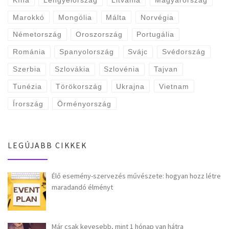
Marokkó
Mongólia
Málta
Norvégia
Németország
Oroszország
Portugália
Románia
Spanyolország
Svájc
Svédország
Szerbia
Szlovákia
Szlovénia
Tajvan
Tunézia
Törökország
Ukrajna
Vietnam
Írország
Örményország
LEGÚJABB CIKKEK
Élő esemény-szervezés művészete: hogyan hozz létre
maradandó élményt
Már csak kevesebb, mint 1 hónap van hátra