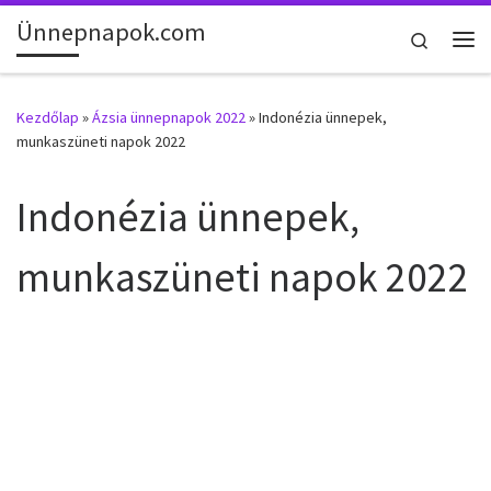
Ünnepnapok.com
Skip to content
Search
Me
Kezdőlap
»
Ázsia ünnepnapok 2022
»
Indonézia ünnepek,
munkaszüneti napok 2022
Indonézia ünnepek,
munkaszüneti napok 2022