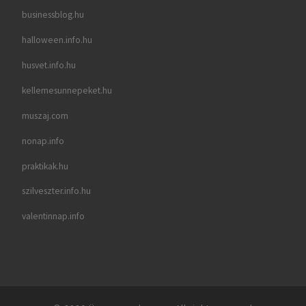
businessblog.hu
halloween.info.hu
husvet.info.hu
kellemesunnepeket.hu
muszaj.com
nonap.info
praktikak.hu
szilveszter.info.hu
valentinnap.info