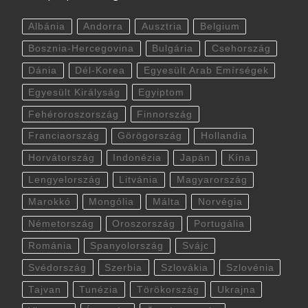
Albánia
Andorra
Ausztria
Belgium
Bosznia-Hercegovina
Bulgária
Csehország
Dánia
Dél-Korea
Egyesült Arab Emírségek
Egyesült Királyság
Egyiptom
Fehéroroszország
Finnország
Franciaország
Görögország
Hollandia
Horvátország
Indonézia
Japán
Kína
Lengyelország
Litvánia
Magyarország
Marokkó
Mongólia
Málta
Norvégia
Németország
Oroszország
Portugália
Románia
Spanyolország
Svájc
Svédország
Szerbia
Szlovákia
Szlovénia
Tajvan
Tunézia
Törökország
Ukrajna