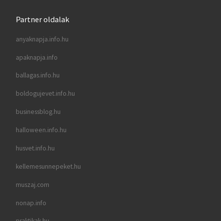
Partner oldalak
anyaknapja.info.hu
apaknapja.info
ballagas.info.hu
boldogujevet.info.hu
businessblog.hu
halloween.info.hu
husvet.info.hu
kellemesunnepeket.hu
muszaj.com
nonap.info
praktikak.hu