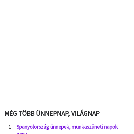
MÉG TÖBB ÜNNEPNAP, VILÁGNAP
Spanyolország ünnepek, munkaszüneti napok