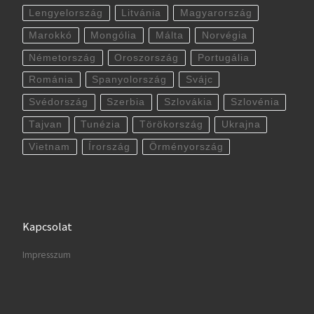
Lengyelország
Litvánia
Magyarország
Marokkó
Mongólia
Málta
Norvégia
Németország
Oroszország
Portugália
Románia
Spanyolország
Svájc
Svédország
Szerbia
Szlovákia
Szlovénia
Tajvan
Tunézia
Törökország
Ukrajna
Vietnam
Írország
Örményország
Kapcsolat
Impresszum