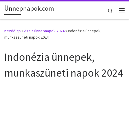
Ünnepnapok.com
Skip to content
Search
Me
Kezdőlap
»
Ázsia ünnepnapok 2024
»
Indonézia ünnepek,
munkaszüneti napok 2024
Indonézia ünnepek,
munkaszüneti napok 2024