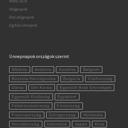
Afrika 2024
Világnapok
Étel világnapok
Egyházi ünnepek
Ünnepnapok országok szerint
Albánia
Andorra
Ausztria
Belgium
Bosznia-Hercegovina
Bulgária
Csehország
Dánia
Dél-Korea
Egyesült Arab Emírségek
Egyesült Királyság
Egyiptom
Fehéroroszország
Finnország
Franciaország
Görögország
Hollandia
Horvátország
Indonézia
Japán
Kína