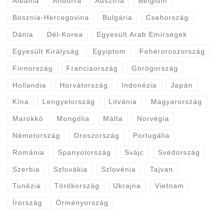
Albánia
Andorra
Ausztria
Belgium
Bosznia-Hercegovina
Bulgária
Csehország
Dánia
Dél-Korea
Egyesült Arab Emírségek
Egyesült Királyság
Egyiptom
Fehéroroszország
Finnország
Franciaország
Görögország
Hollandia
Horvátország
Indonézia
Japán
Kína
Lengyelország
Litvánia
Magyarország
Marokkó
Mongólia
Málta
Norvégia
Németország
Oroszország
Portugália
Románia
Spanyolország
Svájc
Svédország
Szerbia
Szlovákia
Szlovénia
Tajvan
Tunézia
Törökország
Ukrajna
Vietnam
Írország
Örményország