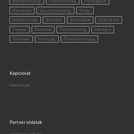
Németország
Oroszország
Portugália
Románia
Spanyolország
Svájc
Svédország
Szerbia
Szlovákia
Szlovénia
Tajvan
Tunézia
Törökország
Ukrajna
Vietnam
Írország
Örményország
Kapcsolat
Impresszum
Partner oldalak