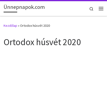
Ünnepnapok.com
Skip to content
Search
Me
Kezdőlap
»
Ortodox húsvét 2020
Ortodox húsvét 2020