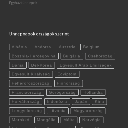
Egyházi ünnepek
Ünnepnapok országok szerint
Albánia
Andorra
Ausztria
Belgium
Bosznia-Hercegovina
Bulgária
Csehország
Dánia
Dél-Korea
Egyesült Arab Emírségek
Egyesült Királyság
Egyiptom
Fehéroroszország
Finnország
Franciaország
Görögország
Hollandia
Horvátország
Indonézia
Japán
Kína
Lengyelország
Litvánia
Magyarország
Marokkó
Mongólia
Málta
Norvégia