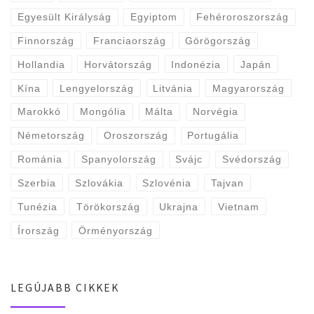
Egyesült Királyság
Egyiptom
Fehéroroszország
Finnország
Franciaország
Görögország
Hollandia
Horvátország
Indonézia
Japán
Kína
Lengyelország
Litvánia
Magyarország
Marokkó
Mongólia
Málta
Norvégia
Németország
Oroszország
Portugália
Románia
Spanyolország
Svájc
Svédország
Szerbia
Szlovákia
Szlovénia
Tajvan
Tunézia
Törökország
Ukrajna
Vietnam
Írország
Örményország
LEGÚJABB CIKKEK