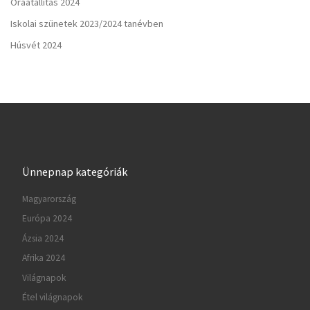
Óraátállítás 2024
Iskolai szünetek 2023/2024 tanévben
Húsvét 2024
Ünnepnap kategóriák
Magyarország
Európa 2024
Ázsia 2024
Afrika 2024
Világnapok
Étel világnapok