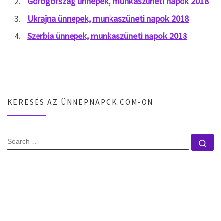
Görögország ünnepek, munkaszüneti napok 2018
Ukrajna ünnepek, munkaszüneti napok 2018
Szerbia ünnepek, munkaszüneti napok 2018
KERESÉS AZ ÜNNEPNAPOK.COM-ON
SEARCH
Se