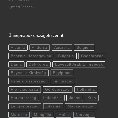
Egyházi ünnepek
Ünnepnapok országok szerint
Albánia
Andorra
Ausztria
Belgium
Bosznia-Hercegovina
Bulgária
Csehország
Dánia
Dél-Korea
Egyesült Arab Emírségek
Egyesült Királyság
Egyiptom
Fehéroroszország
Finnország
Franciaország
Görögország
Hollandia
Horvátország
Indonézia
Japán
Kína
Lengyelország
Litvánia
Magyarország
Marokkó
Mongólia
Málta
Norvégia