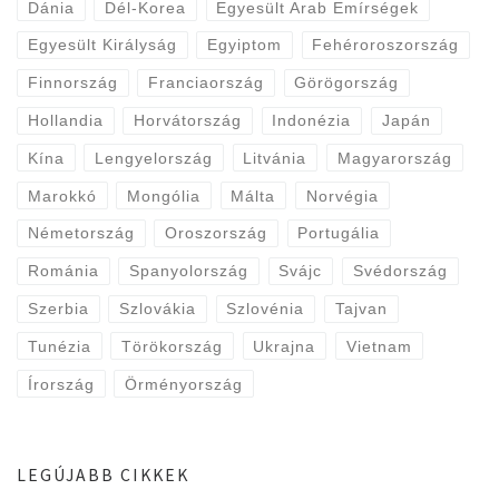
Dánia
Dél-Korea
Egyesült Arab Emírségek
Egyesült Királyság
Egyiptom
Fehéroroszország
Finnország
Franciaország
Görögország
Hollandia
Horvátország
Indonézia
Japán
Kína
Lengyelország
Litvánia
Magyarország
Marokkó
Mongólia
Málta
Norvégia
Németország
Oroszország
Portugália
Románia
Spanyolország
Svájc
Svédország
Szerbia
Szlovákia
Szlovénia
Tajvan
Tunézia
Törökország
Ukrajna
Vietnam
Írország
Örményország
LEGÚJABB CIKKEK