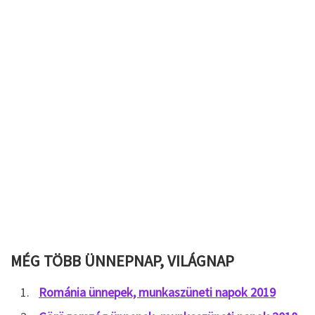
MÉG TÖBB ÜNNEPNAP, VILÁGNAP
Románia ünnepek, munkaszüneti napok 2019