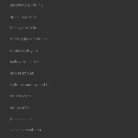
anyaknapja.info.hu
apaknapja.info
ballagas.info.hu
boldogujevet.info.hu
businessblog.hu
halloween.info.hu
husvet.info.hu
kellemesunnepeket.hu
muszaj.com
nonap.info
praktikak.hu
szilveszter.info.hu