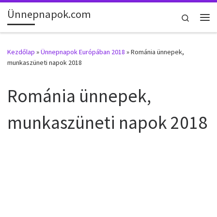
Ünnepnapok.com
Skip to content
Search
Me
Kezdőlap
»
Ünnepnapok Európában 2018
»
Románia ünnepek,
munkaszüneti napok 2018
Románia ünnepek,
munkaszüneti napok 2018