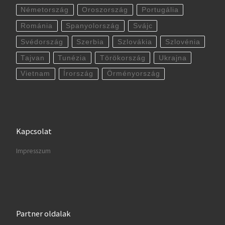
Németország
Oroszország
Portugália
Románia
Spanyolország
Svájc
Svédország
Szerbia
Szlovákia
Szlovénia
Tajvan
Tunézia
Törökország
Ukrajna
Vietnam
Írország
Örményország
Kapcsolat
Impresszum
Partner oldalak