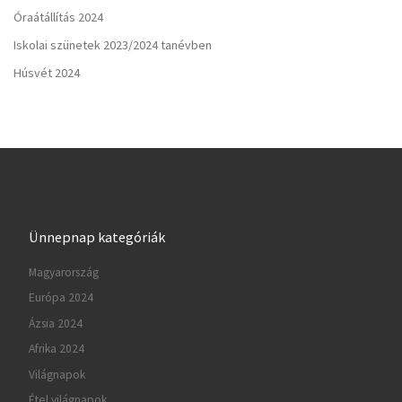
Óraátállítás 2024
Iskolai szünetek 2023/2024 tanévben
Húsvét 2024
Ünnepnap kategóriák
Magyarország
Európa 2024
Ázsia 2024
Afrika 2024
Világnapok
Étel világnapok