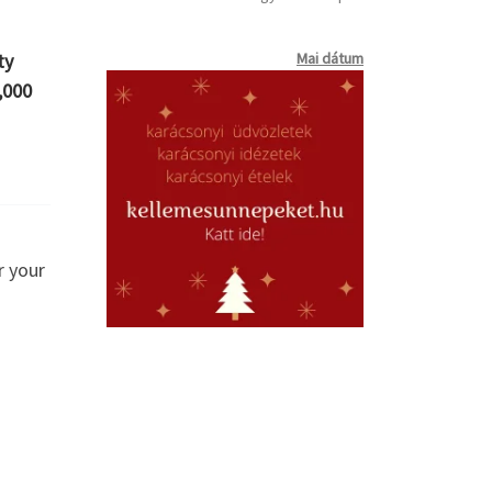
Mai dátum
ty
,000
r your