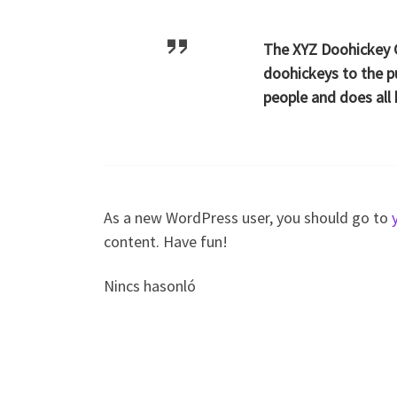
The XYZ Doohickey C
doohickeys to the p
people and does al
As a new WordPress user, you should go to
content. Have fun!
Nincs hasonló