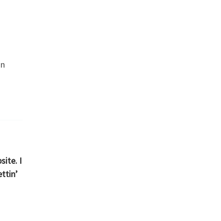
in
site. I
ttin’