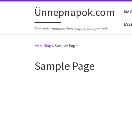
Skip to content
Ünnepnapok.com
MA
ÉVE
ünnepek, munkaszüneti napok, ünnepnapok
Kezdőlap
»
Sample Page
Sample Page