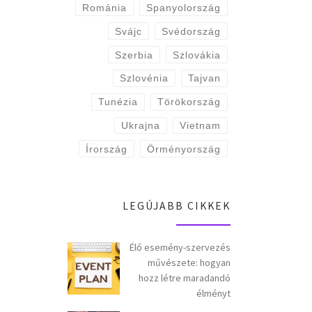
Románia
Spanyolország
Svájc
Svédország
Szerbia
Szlovákia
Szlovénia
Tajvan
Tunézia
Törökország
Ukrajna
Vietnam
Írország
Örményország
LEGÚJABB CIKKEK
Élő esemény-szervezés
művészete: hogyan
hozz létre maradandó
élményt