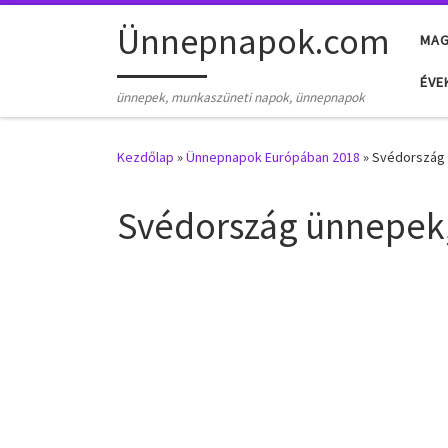
Skip to content
Ünnepnapok.com
MA
ÉVE
ünnepek, munkaszüneti napok, ünnepnapok
Kezdőlap
»
Ünnepnapok Európában 2018
»
Svédország 
Svédország ünnepek