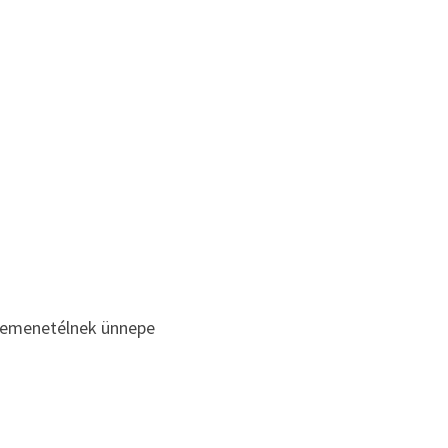
ybemenetélnek ünnepe