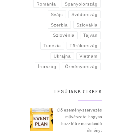
Románia
Spanyolország
Svájc
Svédország
Szerbia
Szlovákia
Szlovénia
Tajvan
Tunézia
Törökország
Ukrajna
Vietnam
Írország
Örményország
LEGÚJABB CIKKEK
Élő esemény-szervezés
művészete: hogyan
hozz létre maradandó
élményt