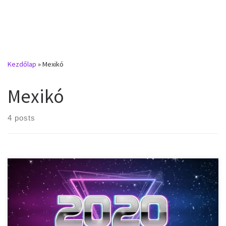
Kezdőlap
»
Mexikó
Mexikó
4 posts
Nemzeti ünnepek, munkaszüneti napok, ünnepnapok az
Mexikóban 2020-ban. 2020. január 1. – szerda – Újév 2020. február
5. – szerda – Alkotmány napja 2020. március 16. – hétfő – Benito