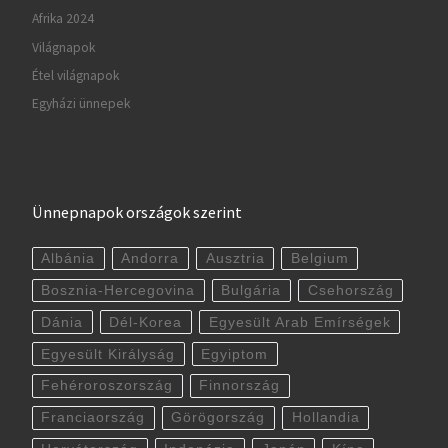
Afrika 2024
Világnapok
Étel világnapok
Egyházi ünnepek
Ünnepnapok országok szerint
Albánia
Andorra
Ausztria
Belgium
Bosznia-Hercegovina
Bulgária
Csehország
Dánia
Dél-Korea
Egyesült Arab Emírségek
Egyesült Királyság
Egyiptom
Fehéroroszország
Finnország
Franciaország
Görögország
Hollandia