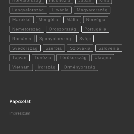
Horvátország
Indonézia
Japán
Kína
Lengyelország
Litvánia
Magyarország
Marokkó
Mongólia
Málta
Norvégia
Németország
Oroszország
Portugália
Románia
Spanyolország
Svájc
Svédország
Szerbia
Szlovákia
Szlovénia
Tajvan
Tunézia
Törökország
Ukrajna
Vietnam
Írország
Örményország
Kapcsolat
Impresszum