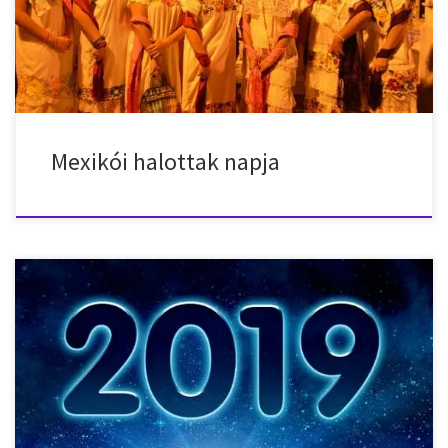
meg mindent a mexikói halottak napjáról! Mi a spanyol neve az
ünnepnek? Spanyolul „Día de Muertos” ami szó szerint halottak
napját jelent, […]
Mexikói halottak napja
Nemzeti ünnepek, munkaszüneti napok, ünnepnapok az
Mexikóban 2019-ben. 2019. január 1. – kedd – Újév 2019. február 4.
– hétfő – Alkotmány napja 2019. február 5. – kedd – Alkotmány
napja 2019. március 18. – hétfő – Benito Juárez születésnapja
2019. május 1. – szerda – Munka ünnepe 2019. szeptember […]