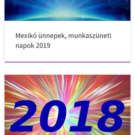
Mexikó ünnepek, munkaszüneti
napok 2019
Nemzeti ünepek, munkaszüneti napok, ünnepnapok az
Mexikóban 2018-ban. 2018. január 1. – hétfő – Újév 2018. február 5.
– hétfő – Alkotmány napja 2018. március 21. – szerda – Benito
Juárez születésnapja 2018. május 1. – kedd – Munka ünnepe 2018.
július 1. – vasárnap – Választás napja 2018. szeptember […]