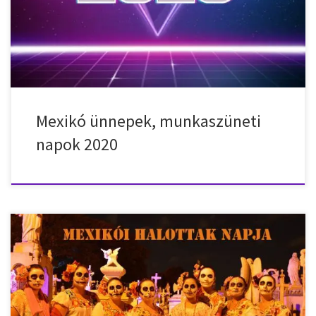
Juárez születésnapja 2020. május 1. – péntek – Munka ünnepe
2020. szeptember 16. – szerda – Függetlenség napja 2020.
november […]
Mexikó ünnepek, munkaszüneti
napok 2020
A halottak napja Mexikóban az egyik legfontosabb vallási ünnep.
Mexikóban egészen más felfogásban ünneplik a halottak napját,
mint Magyarországon vagy Európában. Látványos jelmezekkel,
meghökkentő sminkkel, felvonulásokkal, eszem-iszommal. Tudj