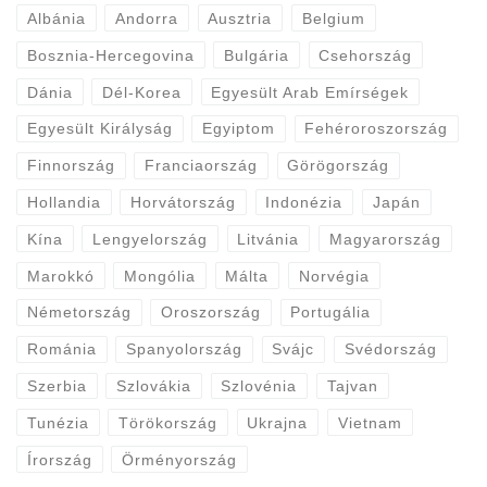
Albánia
Andorra
Ausztria
Belgium
Bosznia-Hercegovina
Bulgária
Csehország
Dánia
Dél-Korea
Egyesült Arab Emírségek
Egyesült Királyság
Egyiptom
Fehéroroszország
Finnország
Franciaország
Görögország
Hollandia
Horvátország
Indonézia
Japán
Kína
Lengyelország
Litvánia
Magyarország
Marokkó
Mongólia
Málta
Norvégia
Németország
Oroszország
Portugália
Románia
Spanyolország
Svájc
Svédország
Szerbia
Szlovákia
Szlovénia
Tajvan
Tunézia
Törökország
Ukrajna
Vietnam
Írország
Örményország