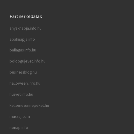
Partner oldalak
anyaknapja.info.hu
apaknapja.info
ballagas.info.hu
boldogujevet.info.hu
businessblog.hu
halloween.info.hu
husvet.info.hu
kellemesunnepeket.hu
muszaj.com
nonap.info