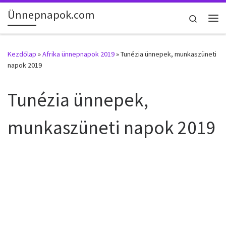
Ünnepnapok.com
Skip to content
Search
Me
Kezdőlap
»
Afrika ünnepnapok 2019
»
Tunézia ünnepek, munkaszüneti
napok 2019
Tunézia ünnepek,
munkaszüneti napok 2019