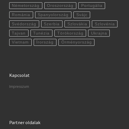
Németország
Oroszország
Portugália
Románia
Spanyolország
Svájc
Svédország
Szerbia
Szlovákia
Szlovénia
Tajvan
Tunézia
Törökország
Ukrajna
Vietnam
Írország
Örményország
Kapcsolat
Impresszum
Partner oldalak