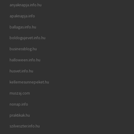
anyaknapja.info.hu
apaknapja.info
ballagas.info.hu
boldogujevet.info.hu
businessblog.hu
halloween.info.hu
husvet.info.hu
kellemesunnepeket.hu
muszaj.com
nonap.info
praktikak.hu
szilveszter.info.hu