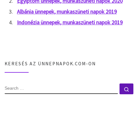
Egyiptom ünnepek, munkaszüneti napok 2020
Albánia ünnepek, munkaszüneti napok 2019
Indonézia ünnepek, munkaszüneti napok 2019
KERESÉS AZ ÜNNEPNAPOK.COM-ON
SEARCH
Se