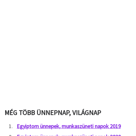
MÉG TÖBB ÜNNEPNAP, VILÁGNAP
Egyiptom ünnepek, munkaszüneti napok 2019