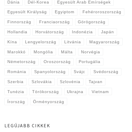
Dánia
Dél-Korea
Egyesült Arab Emírségek
Egyesült Királyság
Egyiptom
Fehéroroszország
Finnország
Franciaország
Görögország
Hollandia
Horvátország
Indonézia
Japán
Kína
Lengyelország
Litvánia
Magyarország
Marokkó
Mongólia
Málta
Norvégia
Németország
Oroszország
Portugália
Románia
Spanyolország
Svájc
Svédország
Szerbia
Szlovákia
Szlovénia
Tajvan
Tunézia
Törökország
Ukrajna
Vietnam
Írország
Örményország
LEGÚJABB CIKKEK