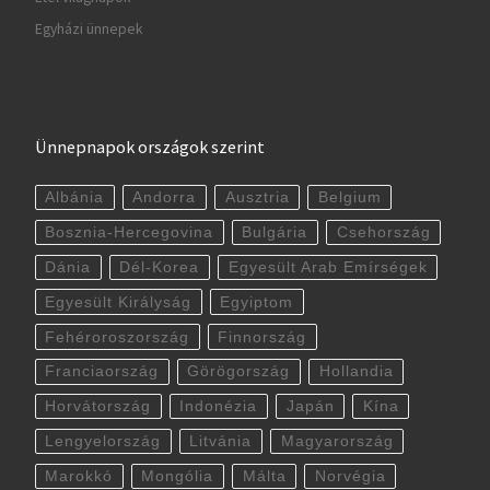
Egyházi ünnepek
Ünnepnapok országok szerint
Albánia
Andorra
Ausztria
Belgium
Bosznia-Hercegovina
Bulgária
Csehország
Dánia
Dél-Korea
Egyesült Arab Emírségek
Egyesült Királyság
Egyiptom
Fehéroroszország
Finnország
Franciaország
Görögország
Hollandia
Horvátország
Indonézia
Japán
Kína
Lengyelország
Litvánia
Magyarország
Marokkó
Mongólia
Málta
Norvégia