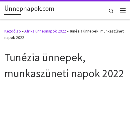
Ünnepnapok.com
Skip to content
Search
Me
Kezdőlap
»
Afrika ünnepnapok 2022
»
Tunézia ünnepek, munkaszüneti
napok 2022
Tunézia ünnepek,
munkaszüneti napok 2022