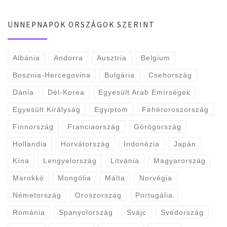
ÜNNEPNAPOK ORSZÁGOK SZERINT
Albánia
Andorra
Ausztria
Belgium
Bosznia-Hercegovina
Bulgária
Csehország
Dánia
Dél-Korea
Egyesült Arab Emírségek
Egyesült Királyság
Egyiptom
Fehéroroszország
Finnország
Franciaország
Görögország
Hollandia
Horvátország
Indonézia
Japán
Kína
Lengyelország
Litvánia
Magyarország
Marokkó
Mongólia
Málta
Norvégia
Németország
Oroszország
Portugália
Románia
Spanyolország
Svájc
Svédország