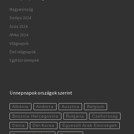
Magyarország
Európa 2024
Ázsia 2024
Afrika 2024
Világnapok
Étel világnapok
Egyházi ünnepek
Ünnepnapok országok szerint
Albánia
Andorra
Ausztria
Belgium
Bosznia-Hercegovina
Bulgária
Csehország
Dánia
Dél-Korea
Egyesült Arab Emírségek