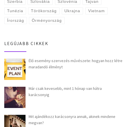
Szerbia
Szlovákia
Szlovénia
Tajvan
Tunézia
Törökország
Ukrajna
Vietnam
Írország
Örményország
LEGÚJABB CIKKEK
Élő esemény-szervezés művészete: hogyan hozz létre
maradandó élményt
Már csak kevesebb, mint 1 hónap van hátra
karácsonyig
Mit ajándékozz karácsonyra annak, akinek mindene
megvan?