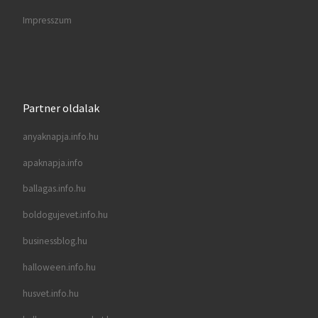
Impresszum
Partner oldalak
anyaknapja.info.hu
apaknapja.info
ballagas.info.hu
boldogujevet.info.hu
businessblog.hu
halloween.info.hu
husvet.info.hu