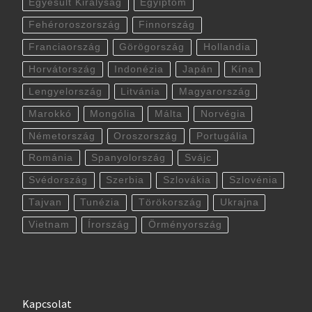
Egyesült Királyság
Egyiptom
Fehéroroszország
Finnország
Franciaország
Görögország
Hollandia
Horvátország
Indonézia
Japán
Kína
Lengyelország
Litvánia
Magyarország
Marokkó
Mongólia
Málta
Norvégia
Németország
Oroszország
Portugália
Románia
Spanyolország
Svájc
Svédország
Szerbia
Szlovákia
Szlovénia
Tajvan
Tunézia
Törökország
Ukrajna
Vietnam
Írország
Örményország
Kapcsolat