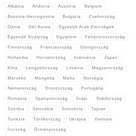
Albánia
Andorra
Ausztria
Belgium
Bosznia-Hercegovina
Bulgária
Csehország
Dánia
Dél-Korea
Egyesült Arab Emírségek
Egyesült Királyság
Egyiptom
Fehéroroszország
Finnország
Franciaország
Görögország
Hollandia
Horvátország
Indonézia
Japán
Kína
Lengyelország
Litvánia
Magyarország
Marokkó
Mongólia
Málta
Norvégia
Németország
Oroszország
Portugália
Románia
Spanyolország
Svájc
Svédország
Szerbia
Szlovákia
Szlovénia
Tajvan
Tunézia
Törökország
Ukrajna
Vietnam
Írország
Örményország