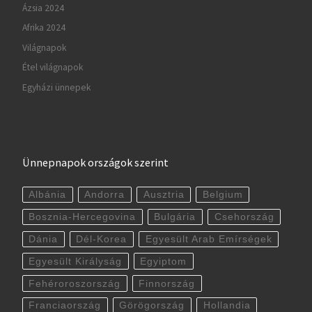
Ázsia 2024
Afrika 2024
Világnapok
Étel világnapok
Egyházi ünnepek
Ünnepnapok országok szerint
Albánia
Andorra
Ausztria
Belgium
Bosznia-Hercegovina
Bulgária
Csehország
Dánia
Dél-Korea
Egyesült Arab Emírségek
Egyesült Királyság
Egyiptom
Fehéroroszország
Finnország
Franciaország
Görögország
Hollandia