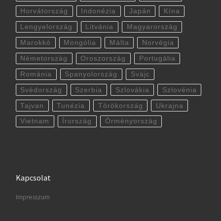
Horvátország
Indonézia
Japán
Kína
Lengyelország
Litvánia
Magyarország
Marokkó
Mongólia
Málta
Norvégia
Németország
Oroszország
Portugália
Románia
Spanyolország
Svájc
Svédország
Szerbia
Szlovákia
Szlovénia
Tajvan
Tunézia
Törökország
Ukrajna
Vietnam
Írország
Örményország
Kapcsolat
Impresszum