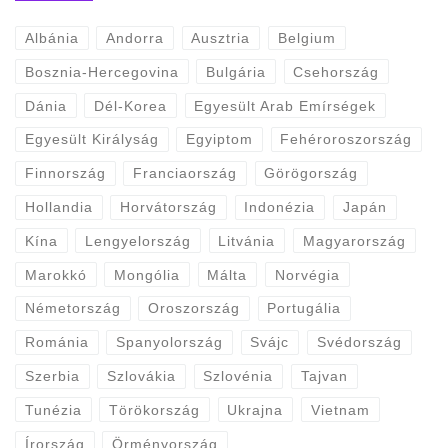
Albánia
Andorra
Ausztria
Belgium
Bosznia-Hercegovina
Bulgária
Csehország
Dánia
Dél-Korea
Egyesült Arab Emírségek
Egyesült Királyság
Egyiptom
Fehéroroszország
Finnország
Franciaország
Görögország
Hollandia
Horvátország
Indonézia
Japán
Kína
Lengyelország
Litvánia
Magyarország
Marokkó
Mongólia
Málta
Norvégia
Németország
Oroszország
Portugália
Románia
Spanyolország
Svájc
Svédország
Szerbia
Szlovákia
Szlovénia
Tajvan
Tunézia
Törökország
Ukrajna
Vietnam
Írország
Örményország