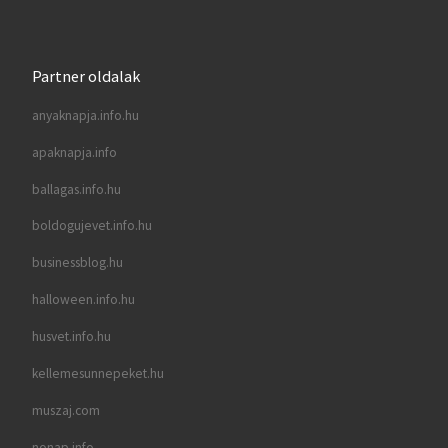
Partner oldalak
anyaknapja.info.hu
apaknapja.info
ballagas.info.hu
boldogujevet.info.hu
businessblog.hu
halloween.info.hu
husvet.info.hu
kellemesunnepeket.hu
muszaj.com
nonap.info