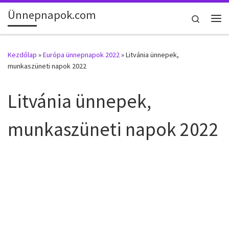
Ünnepnapok.com
Skip to content
Search
Me
Kezdőlap
»
Európa ünnepnapok 2022
»
Litvánia ünnepek,
munkaszüneti napok 2022
Litvánia ünnepek,
munkaszüneti napok 2022