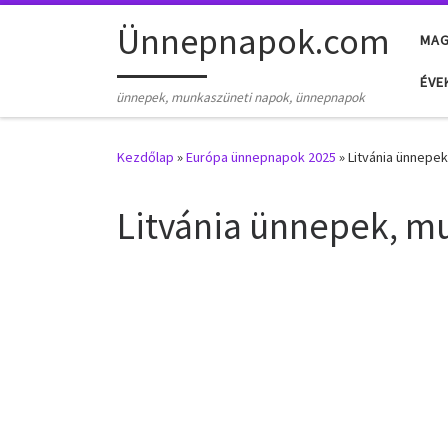
Skip to content
Ünnepnapok.com
MA
ÉVE
ünnepek, munkaszüneti napok, ünnepnapok
Kezdőlap
»
Európa ünnepnapok 2025
»
Litvánia ünnepe
Litvánia ünnepek, m