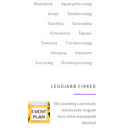
Románia
Spanyolország
Svájc
Svédország
Szerbia
Szlovákia
Szlovénia
Tajvan
Tunézia
Törökország
Ukrajna
Vietnam
Írország
Örményország
LEGÚJABB CIKKEK
Élő esemény-szervezés
művészete: hogyan
hozz létre maradandó
élményt