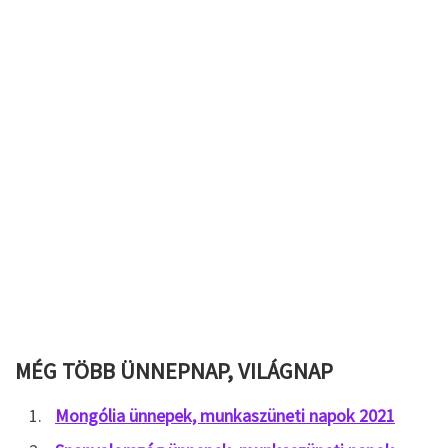
MÉG TÖBB ÜNNEPNAP, VILÁGNAP
Mongólia ünnepek, munkaszüneti napok 2021