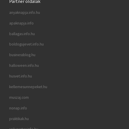
Partner oldalak
anyaknapja.info.hu
apaknapja.info
ballagas.info.hu
boldogujevet.info.hu
businessblog.hu
halloween.info.hu
husvet.info.hu
kellemesunnepeket.hu
muszaj.com
nonap.info
praktikak.hu