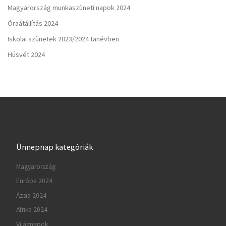
Magyarország munkaszüneti napok 2024
Óraátállítás 2024
Iskolai szünetek 2023/2024 tanévben
Húsvét 2024
Ünnepnap kategóriák
Magyarország
Európa 2024
Ázsia 2024
Afrika 2024
Világnapok