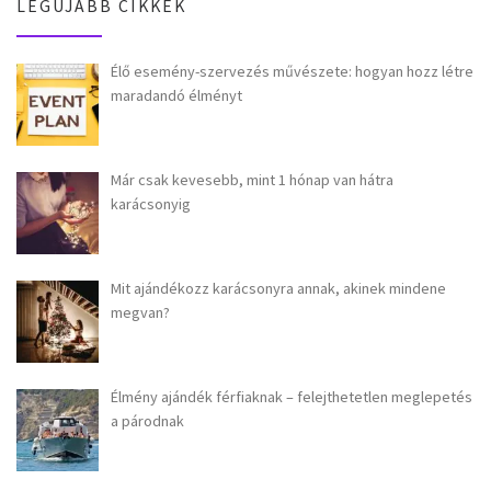
LEGÚJABB CIKKEK
Élő esemény-szervezés művészete: hogyan hozz létre
maradandó élményt
Már csak kevesebb, mint 1 hónap van hátra
karácsonyig
Mit ajándékozz karácsonyra annak, akinek mindene
megvan?
Élmény ajándék férfiaknak – felejthetetlen meglepetés
a párodnak