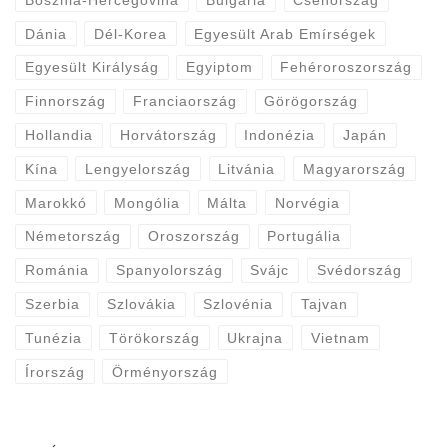
Dánia
Dél-Korea
Egyesült Arab Emírségek
Egyesült Királyság
Egyiptom
Fehéroroszország
Finnország
Franciaország
Görögország
Hollandia
Horvátország
Indonézia
Japán
Kína
Lengyelország
Litvánia
Magyarország
Marokkó
Mongólia
Málta
Norvégia
Németország
Oroszország
Portugália
Románia
Spanyolország
Svájc
Svédország
Szerbia
Szlovákia
Szlovénia
Tajvan
Tunézia
Törökország
Ukrajna
Vietnam
Írország
Örményország