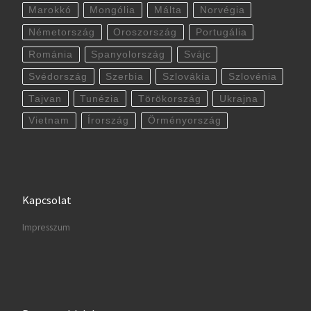
Marokkó
Mongólia
Málta
Norvégia
Németország
Oroszország
Portugália
Románia
Spanyolország
Svájc
Svédország
Szerbia
Szlovákia
Szlovénia
Tajvan
Tunézia
Törökország
Ukrajna
Vietnam
Írország
Örményország
Kapcsolat
Impresszum