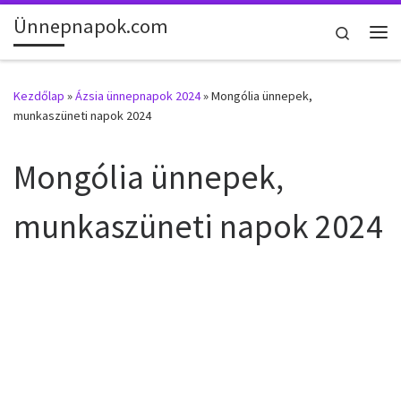
Ünnepnapok.com
Skip to content
Search
Me
Kezdőlap
»
Ázsia ünnepnapok 2024
»
Mongólia ünnepek,
munkaszüneti napok 2024
Mongólia ünnepek,
munkaszüneti napok 2024