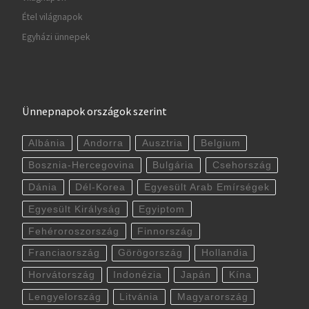
Étel világnapok
Egyházi ünnepek
Ünnepnapok országok szerint
Albánia
Andorra
Ausztria
Belgium
Bosznia-Hercegovina
Bulgária
Csehország
Dánia
Dél-Korea
Egyesült Arab Emírségek
Egyesült Királyság
Egyiptom
Fehéroroszország
Finnország
Franciaország
Görögország
Hollandia
Horvátország
Indonézia
Japán
Kína
Lengyelország
Litvánia
Magyarország