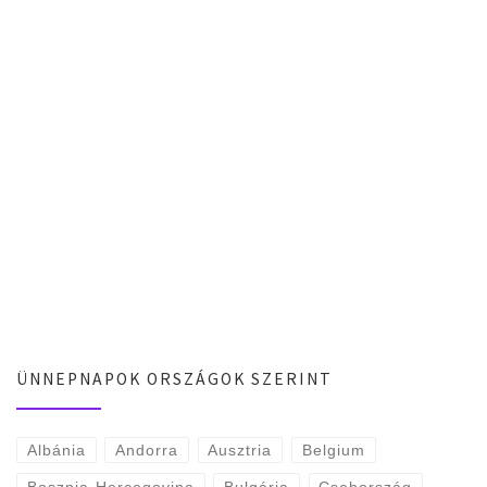
ÜNNEPNAPOK ORSZÁGOK SZERINT
Albánia
Andorra
Ausztria
Belgium
Bosznia-Hercegovina
Bulgária
Csehország