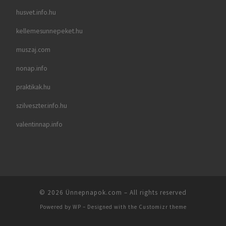
husvet.info.hu
kellemesunnepeket.hu
muszaj.com
nonap.info
praktikak.hu
szilveszter.info.hu
valentinnap.info
© 2026
Ünnepnapok.com
– All rights reserved
Powered by
WP
– Designed with the
Customizr theme