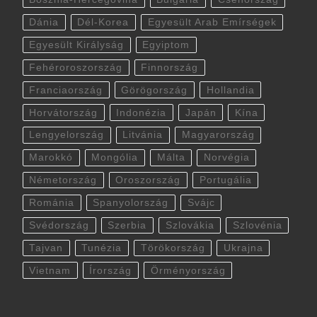
Dánia
Dél-Korea
Egyesült Arab Emírségek
Egyesült Királyság
Egyiptom
Fehéroroszország
Finnország
Franciaország
Görögország
Hollandia
Horvátország
Indonézia
Japán
Kína
Lengyelország
Litvánia
Magyarország
Marokkó
Mongólia
Málta
Norvégia
Németország
Oroszország
Portugália
Románia
Spanyolország
Svájc
Svédország
Szerbia
Szlovákia
Szlovénia
Tajvan
Tunézia
Törökország
Ukrajna
Vietnam
Írország
Örményország