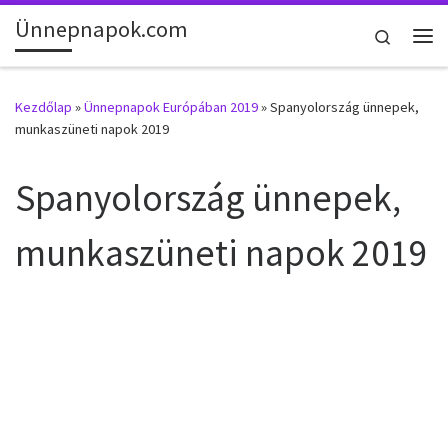
Ünnepnapok.com
Skip to content
Search
Me
Kezdőlap
»
Ünnepnapok Európában 2019
»
Spanyolország ünnepek,
munkaszüneti napok 2019
Spanyolország ünnepek,
munkaszüneti napok 2019