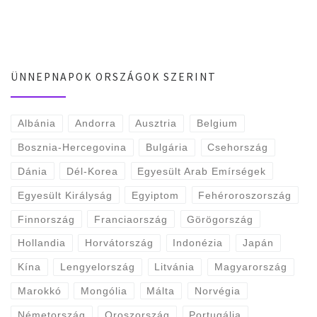
ÜNNEPNAPOK ORSZÁGOK SZERINT
Albánia
Andorra
Ausztria
Belgium
Bosznia-Hercegovina
Bulgária
Csehország
Dánia
Dél-Korea
Egyesült Arab Emírségek
Egyesült Királyság
Egyiptom
Fehéroroszország
Finnország
Franciaország
Görögország
Hollandia
Horvátország
Indonézia
Japán
Kína
Lengyelország
Litvánia
Magyarország
Marokkó
Mongólia
Málta
Norvégia
Németország
Oroszország
Portugália