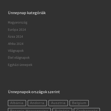
Ünnepnap kategóriák
Magyarország
Európa 2024
Ázsia 2024
Afrika 2024
Világnapok
Étel világnapok
Egyházi ünnepek
Ünnepnapok országok szerint
Albánia
Andorra
Ausztria
Belgium
Bosznia-Hercegovina
Bulgária
Csehország