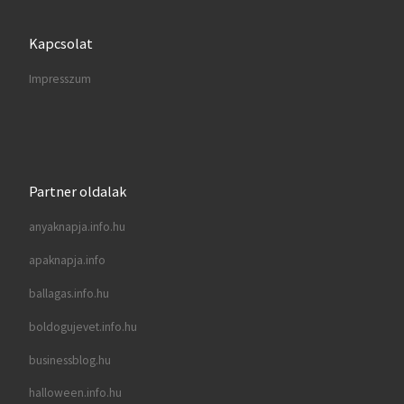
Kapcsolat
Impresszum
Partner oldalak
anyaknapja.info.hu
apaknapja.info
ballagas.info.hu
boldogujevet.info.hu
businessblog.hu
halloween.info.hu