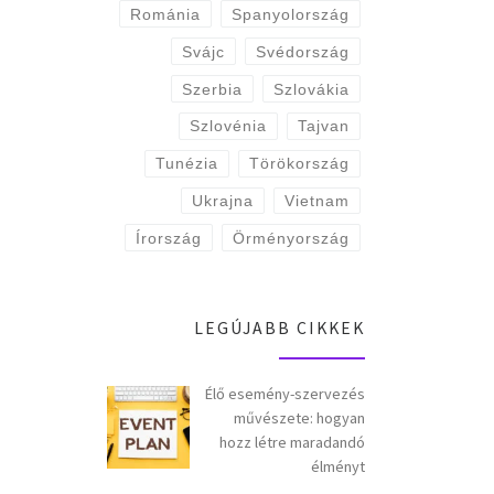
Románia
Spanyolország
Svájc
Svédország
Szerbia
Szlovákia
Szlovénia
Tajvan
Tunézia
Törökország
Ukrajna
Vietnam
Írország
Örményország
LEGÚJABB CIKKEK
Élő esemény-szervezés
művészete: hogyan
hozz létre maradandó
élményt