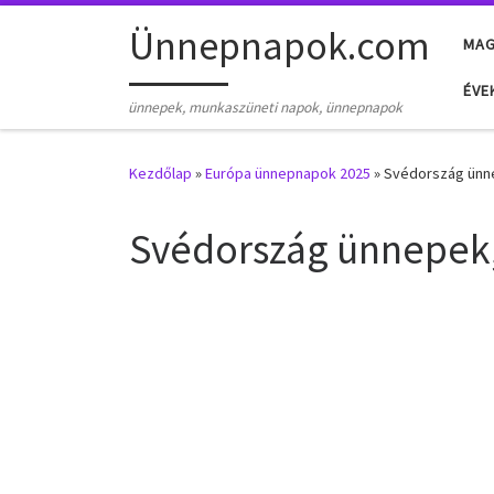
Skip to content
Ünnepnapok.com
MA
ÉVE
ünnepek, munkaszüneti napok, ünnepnapok
Kezdőlap
»
Európa ünnepnapok 2025
»
Svédország ünn
Svédország ünnepek