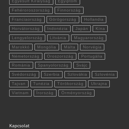
Egyesült Királyság
Egyiptom
Fehéroroszország
Finnország
Franciaország
Görögország
Hollandia
Horvátország
Indonézia
Japán
Kína
Lengyelország
Litvánia
Magyarország
Marokkó
Mongólia
Málta
Norvégia
Németország
Oroszország
Portugália
Románia
Spanyolország
Svájc
Svédország
Szerbia
Szlovákia
Szlovénia
Tajvan
Tunézia
Törökország
Ukrajna
Vietnam
Írország
Örményország
Kapcsolat