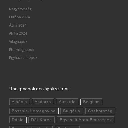
Magyarország
Európa 2024
Ázsia 2024
Afrika 2024
Világnapok
Étel világnapok
Egyházi ünnepek
Ünnepnapok országok szerint
Albánia
Andorra
Ausztria
Belgium
Bosznia-Hercegovina
Bulgária
Csehország
Dánia
Dél-Korea
Egyesült Arab Emírségek