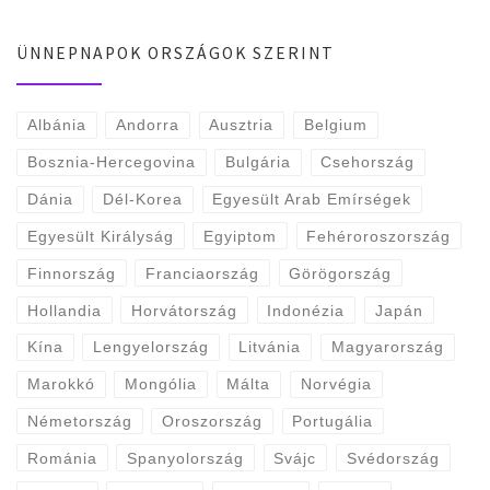
ÜNNEPNAPOK ORSZÁGOK SZERINT
Albánia
Andorra
Ausztria
Belgium
Bosznia-Hercegovina
Bulgária
Csehország
Dánia
Dél-Korea
Egyesült Arab Emírségek
Egyesült Királyság
Egyiptom
Fehéroroszország
Finnország
Franciaország
Görögország
Hollandia
Horvátország
Indonézia
Japán
Kína
Lengyelország
Litvánia
Magyarország
Marokkó
Mongólia
Málta
Norvégia
Németország
Oroszország
Portugália
Románia
Spanyolország
Svájc
Svédország