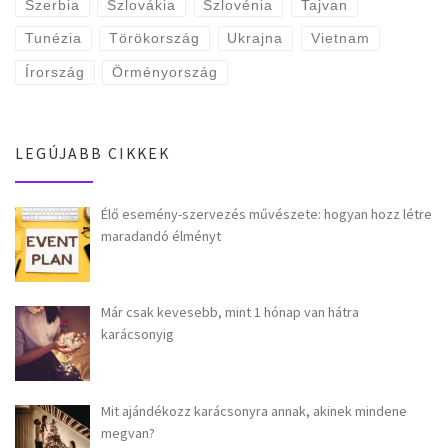
Szerbia
Szlovákia
Szlovénia
Tajvan
Tunézia
Törökország
Ukrajna
Vietnam
Írország
Örményország
LEGÚJABB CIKKEK
Élő esemény-szervezés művészete: hogyan hozz létre
maradandó élményt
Már csak kevesebb, mint 1 hónap van hátra
karácsonyig
Mit ajándékozz karácsonyra annak, akinek mindene
megvan?