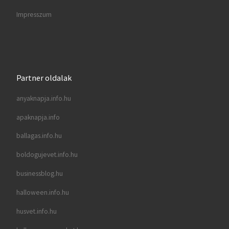
Impresszum
Partner oldalak
anyaknapja.info.hu
apaknapja.info
ballagas.info.hu
boldogujevet.info.hu
businessblog.hu
halloween.info.hu
husvet.info.hu