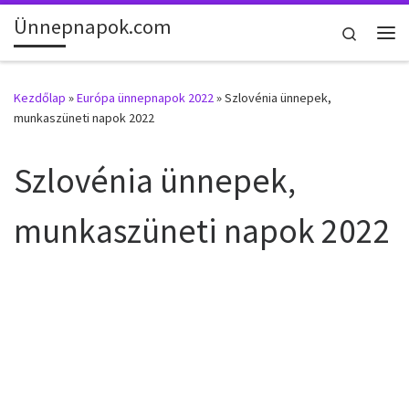
Ünnepnapok.com
Skip to content
Search
Me
Kezdőlap
»
Európa ünnepnapok 2022
»
Szlovénia ünnepek,
munkaszüneti napok 2022
Szlovénia ünnepek,
munkaszüneti napok 2022