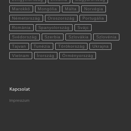
Marokkó
Mongólia
Málta
Norvégia
Németország
Oroszország
Portugália
Románia
Spanyolország
Svájc
Svédország
Szerbia
Szlovákia
Szlovénia
Tajvan
Tunézia
Törökország
Ukrajna
Vietnam
Írország
Örményország
Kapcsolat
Impresszum