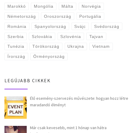
Marokkó
Mongólia
Málta
Norvégia
Németország
Oroszország
Portugália
Románia
Spanyolország
Svájc
Svédország
Szerbia
Szlovákia
Szlovénia
Tajvan
Tunézia
Törökország
Ukrajna
Vietnam
Írország
Örményország
LEGÚJABB CIKKEK
Élő esemény-szervezés művészete: hogyan hozz létre
maradandó élményt
Már csak kevesebb, mint 1 hónap van hátra