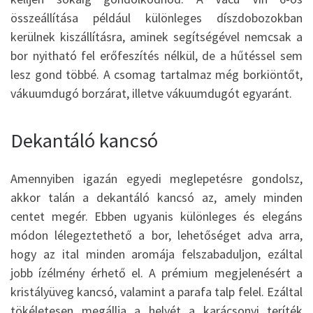
összeállítása például különleges díszdobozokban
kerülnek kiszállításra, aminek segítségével nemcsak a
bor nyitható fel erőfeszítés nélkül, de a hűtéssel sem
lesz gond többé. A csomag tartalmaz még borkiöntőt,
vákuumdugó borzárat, illetve vákuumdugót egyaránt.
Dekantáló kancsó
Amennyiben igazán egyedi meglepetésre gondolsz,
akkor talán a dekantáló kancsó az, amely minden
centet megér. Ebben ugyanis különleges és elegáns
módon lélegeztethető a bor, lehetőséget adva arra,
hogy az ital minden aromája felszabaduljon, ezáltal
jobb ízélmény érhető el. A prémium megjelenésért a
kristályüveg kancsó, valamint a parafa talp felel. Ezáltal
tökéletesen megállja a helyét a karácsonyi teríték