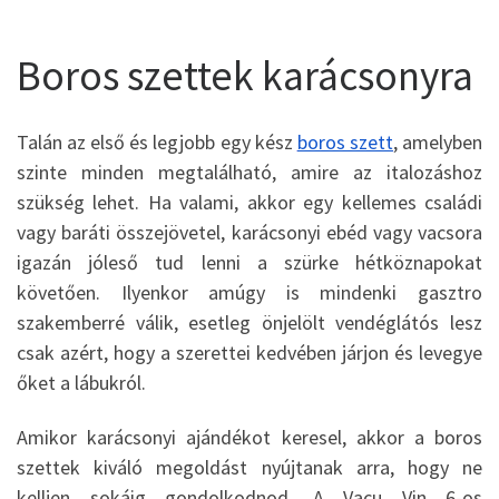
Boros szettek karácsonyra
Talán az első és legjobb egy kész
boros szett
, amelyben
szinte minden megtalálható, amire az italozáshoz
szükség lehet. Ha valami, akkor egy kellemes családi
vagy baráti összejövetel, karácsonyi ebéd vagy vacsora
igazán jóleső tud lenni a szürke hétköznapokat
követően. Ilyenkor amúgy is mindenki gasztro
szakemberré válik, esetleg önjelölt vendéglátós lesz
csak azért, hogy a szerettei kedvében járjon és levegye
őket a lábukról.
Amikor karácsonyi ajándékot keresel, akkor a boros
szettek kiváló megoldást nyújtanak arra, hogy ne
kelljen sokáig gondolkodnod. A Vacu Vin 6-os