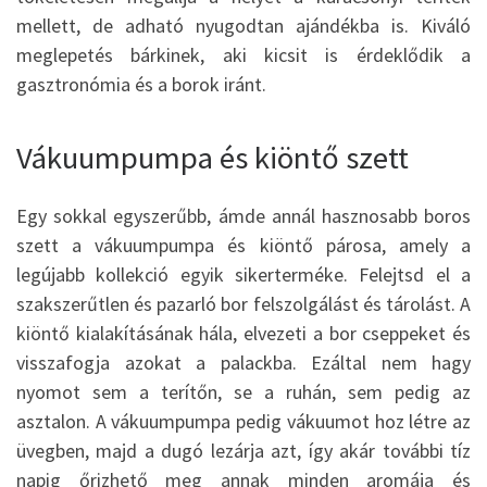
mellett, de adható nyugodtan ajándékba is. Kiváló
meglepetés bárkinek, aki kicsit is érdeklődik a
gasztronómia és a borok iránt.
Vákuumpumpa és kiöntő szett
Egy sokkal egyszerűbb, ámde annál hasznosabb boros
szett a vákuumpumpa és kiöntő párosa, amely a
legújabb kollekció egyik sikerterméke. Felejtsd el a
szakszerűtlen és pazarló bor felszolgálást és tárolást. A
kiöntő kialakításának hála, elvezeti a bor cseppeket és
visszafogja azokat a palackba. Ezáltal nem hagy
nyomot sem a terítőn, se a ruhán, sem pedig az
asztalon. A vákuumpumpa pedig vákuumot hoz létre az
üvegben, majd a dugó lezárja azt, így akár további tíz
napig őrizhető meg annak minden aromája és