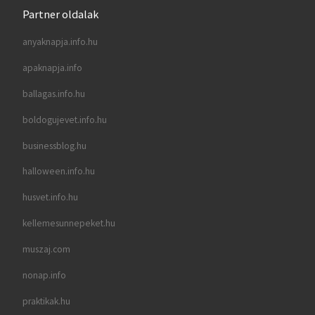
Partner oldalak
anyaknapja.info.hu
apaknapja.info
ballagas.info.hu
boldogujevet.info.hu
businessblog.hu
halloween.info.hu
husvet.info.hu
kellemesunnepeket.hu
muszaj.com
nonap.info
praktikak.hu