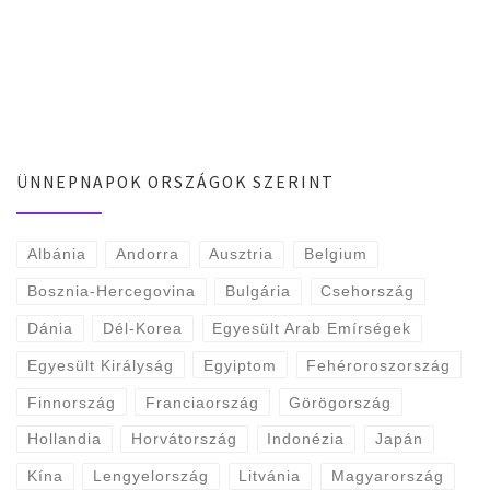
ÜNNEPNAPOK ORSZÁGOK SZERINT
Albánia
Andorra
Ausztria
Belgium
Bosznia-Hercegovina
Bulgária
Csehország
Dánia
Dél-Korea
Egyesült Arab Emírségek
Egyesült Királyság
Egyiptom
Fehéroroszország
Finnország
Franciaország
Görögország
Hollandia
Horvátország
Indonézia
Japán
Kína
Lengyelország
Litvánia
Magyarország