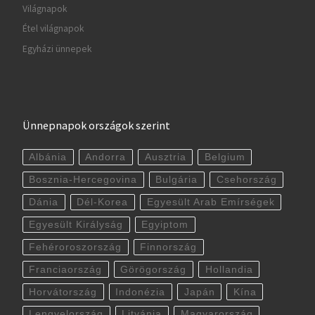
Világnapok
Étel világnapok
Egyházi ünnepek
Ünnepnapok országok szerint
Albánia
Andorra
Ausztria
Belgium
Bosznia-Hercegovina
Bulgária
Csehország
Dánia
Dél-Korea
Egyesült Arab Emírségek
Egyesült Királyság
Egyiptom
Fehéroroszország
Finnország
Franciaország
Görögország
Hollandia
Horvátország
Indonézia
Japán
Kína
Lengyelország
Litvánia
Magyarország