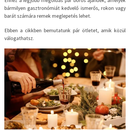
Ehhez a legjobb megoldás pár boros ajándék, amelyek
bármilyen gasztronómiát kedvelő ismerős, rokon vagy
barát számára remek meglepetés lehet.
Ebben a cikkben bemutatunk pár ötletet, amik közül
válogathatsz.