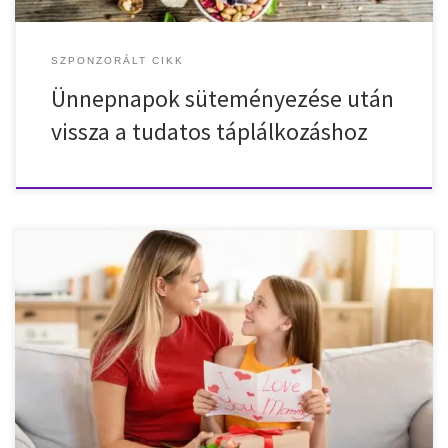
SZPONZORÁLT CIKK
Ünnepnapok süteményezése után
vissza a tudatos táplálkozáshoz
Elmondani az elmondhatatlant, kifejezni a kifejezhetetlent – ez
az Anyák napja nagy kihívása. Hogyan mondható el az, amire
aligha akad megfelelő szó? Van pár ötlet a tarsolyunkban, amik
barokkos körmondatok nélkül is hűen tükrözik azt az egyszerű,
egyetemes, világokat megváltoztató igazságot, hogy „szeretlek,
Anya”! Egy pillantás hatalmas szívdobbanás! Nehéz évről […]