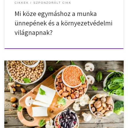
CIKKEK
SZPONZORÁLT CIKK
Mi köze egymáshoz a munka
ünnepének és a környezetvédelmi
világnapnak?
Az ünnepek végeztével sokunkban felmerül az igény a
visszatérésre a tudatos, kiegyensúlyozott étkezéshez, hogy
ellensúlyozzuk az ünnepi lakomák és édességek okozta terhelést.
Ehhez szükség van egy jó tervre, amely táplálékkiegészítők, diétás
alapelvek és akár böjtölési módszerek kombinálásával támogatja
testünk megújulását. 1. Első lépés: Vissza a természetes
alapanyagokhoz A természetes alapanyagok […]