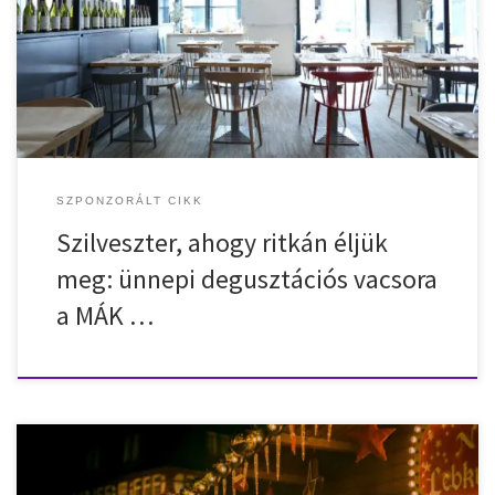
az év egyik legkülönlegesebb napja. Egy határvonal, ahol
lezárunk, számot vetünk, majd tiszta lappal indulunk tovább. Nem
véletlen, hogy sokan ilyenkor nem csak ünnepelni szeretnének,
hanem valódi élménnyel búcsúztatni az óévet. Egy olyan estét […]
SZPONZORÁLT CIKK
Szilveszter, ahogy ritkán éljük
meg: ünnepi degusztációs vacsora
a MÁK …