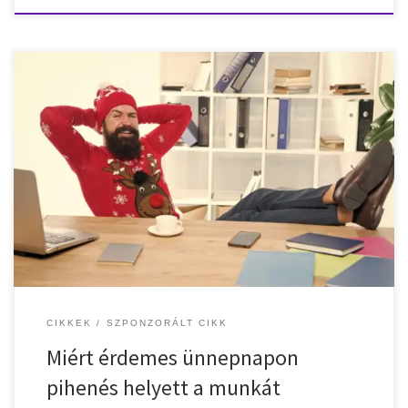
Az ünnepnapok sokaknak a pihenés és kikapcsolódás időszakát
jelentik, amivel nincs is probléma. Ne feledkezzünk meg azonban
arról sem, hogy vannak, akik ezekben a periódusokban is
keményen dolgoznak azért, hogy ne álljon le minden a
társadalomban. Ilyenkor pedig magasabb órabérekre és extra
jövedelmekre is szert lehet tenni, hiszen jogszabályok szerint […]
CIKKEK
SZPONZORÁLT CIKK
Miért érdemes ünnepnapon
pihenés helyett a munkát