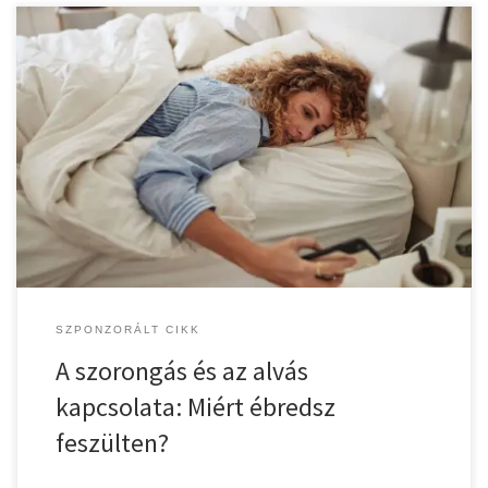
A szorongás és az alvásproblémák szorosan összefüggnek. Ha
szorongsz, valószínűleg nehezen alszol el, gyakran felébredsz
éjszaka, vagy reggel fáradtan, feszült állapotban ébredsz. De
miért történik ez, és hogyan lehet ezen változtatni? Hogyan hat a
szorongás az alvásra? A szorongás egy állandó készenléti
állapotot hoz létre a szervezetben. Az agy ilyenkor […]
SZPONZORÁLT CIKK
A szorongás és az alvás
kapcsolata: Miért ébredsz
feszülten?