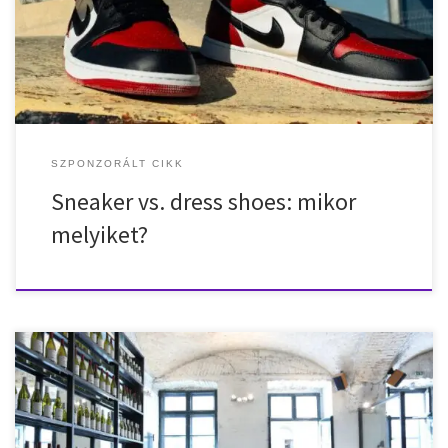
divatban mindkettőnek megvan a maga helye. Sneakerek: a
kényelem és a hétköznapi stílus királyai A sneakerek elsősorban a
[…]
SZPONZORÁLT CIKK
Sneaker vs. dress shoes: mikor
melyiket?
December 31-én a MÁK Étterem egy exkluzív, 7+2 fogásos
szilveszteri degusztációs menüvel várja a vendégeket. Szilveszter