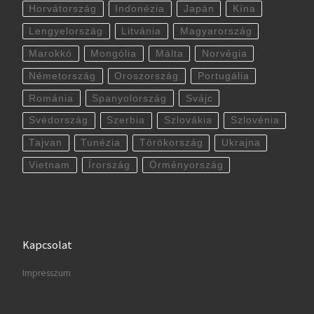
Horvátország
Indonézia
Japán
Kína
Lengyelország
Litvánia
Magyarország
Marokkó
Mongólia
Málta
Norvégia
Németország
Oroszország
Portugália
Románia
Spanyolország
Svájc
Svédország
Szerbia
Szlovákia
Szlovénia
Tajvan
Tunézia
Törökország
Ukrajna
Vietnam
Írország
Örményország
Kapcsolat
Impresszum