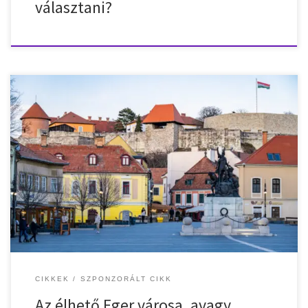
választani?
Eger városa hazánk egyik legkülönlegesebb és legszebb
települése, ahol múlt és jelen szinte tökéletes harmóniában áll
egymással. A település ikonikus vára, a környékbeli termálfürdők, a
jellegzetes borkultúra minden évben turisták ezreit vonzza ide,
de nemcsak a látogatóknak és vendégeknek, hanem a helyi
lakosoknak és álláskeresőknek is számos lehetőség kínálkozik. A
[…]
CIKKEK
SZPONZORÁLT CIKK
Az élhető Eger városa, avagy