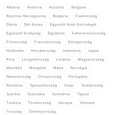
Albánia
Andorra
Ausztria
Belgium
Bosznia-Hercegovina
Bulgária
Csehország
Dánia
Dél-Korea
Egyesült Arab Emírségek
Egyesült Királyság
Egyiptom
Fehéroroszország
Finnország
Franciaország
Görögország
Hollandia
Horvátország
Indonézia
Japán
Kína
Lengyelország
Litvánia
Magyarország
Marokkó
Mongólia
Málta
Norvégia
Németország
Oroszország
Portugália
Románia
Spanyolország
Svájc
Svédország
Szerbia
Szlovákia
Szlovénia
Tajvan
Tunézia
Törökország
Ukrajna
Vietnam
Írország
Örményország