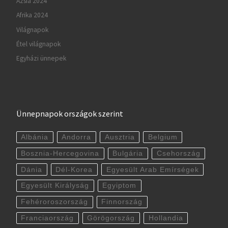
Ázsia 2024
Afrika 2024
Világnapok
Étel világnapok
Egyházi ünnepek
Ünnepnapok országok szerint
Albánia
Andorra
Ausztria
Belgium
Bosznia-Hercegovina
Bulgária
Csehország
Dánia
Dél-Korea
Egyesült Arab Emírségek
Egyesült Királyság
Egyiptom
Fehéroroszország
Finnország
Franciaország
Görögország
Hollandia