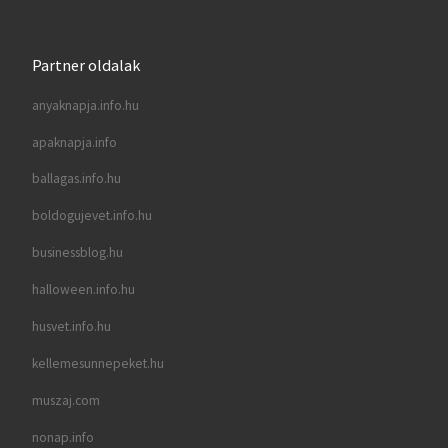
Partner oldalak
anyaknapja.info.hu
apaknapja.info
ballagas.info.hu
boldogujevet.info.hu
businessblog.hu
halloween.info.hu
husvet.info.hu
kellemesunnepeket.hu
muszaj.com
nonap.info