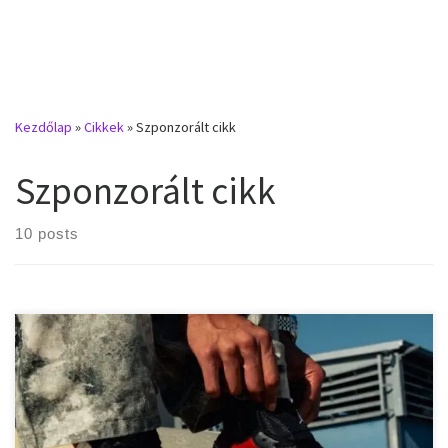
Kezdőlap
»
Cikkek
»
Szponzorált cikk
Szponzorált cikk
10 posts
A cipőválasztás nem csupán stíluskérdés, hanem komfort és
funkcionalitás kérdése is. Különösen, ha azon gondolkodunk, hogy
sneakert vagy dress shoes-t válasszunk. Az öltözködés és komfort
kérdések napjainkban sokakat foglalkoztatnak, hiszen a modern