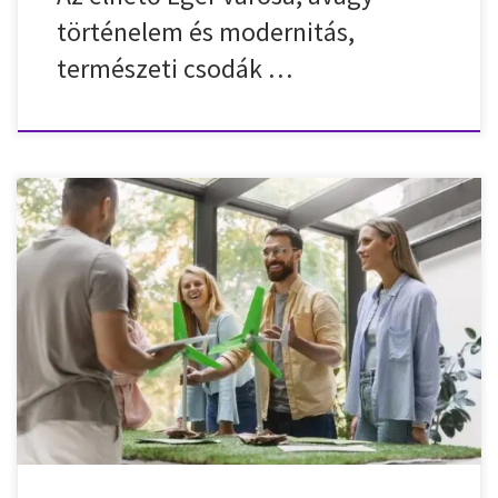
történelem és modernitás,
természeti csodák …
A munka ünnepét május 1-én, a környezetvédelmi világnapot
június 5-én ünnepeljük, és bár látszólag két teljesen különálló
eseményről van szó, valójában több párhuzamot is
felfedezhetünk közöttük. Mindkettő a társadalmi felelősségvállalás
jelentőségére hívja fel a figyelmet, valamint olyan történelemmel
bír, ahol az emberek életünk legfontosabb kérdéseire kerestek –
és találtak több […]