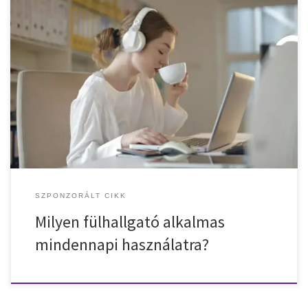
A fülhallgató már a mindennapi életünk része – velünk van utazás
közben, munka alatt, sportoláskor vagy akár egy esti filmnél. A
megfelelő modell kiválasztása azonban nem mindig egyszerű
feladat. A kényelem, a hangminőség és a tartósság mind-mind
fontos szempont, és a legjobb választás attól függ, hogyan és hol
használod leggyakrabban. […]
SZPONZORÁLT CIKK
Milyen fülhallgató alkalmas
mindennapi használatra?