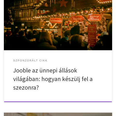
Az ünnepi szezon előtt rengeteg állás jelenik meg a piacon. A
Jooble segítségével könnyebb megtalálni a megfelelő munkát,
kiszámolni a bruttó-nettó béreket és eligazodni a munkaközvetítő
irodák kínálatában. Az ünnepnapok sokak számára a pihenésről,
családról és közös programokról szólnak, de egyre többen
tekintenek erre az időszakra úgy is, mint kiemelt […]
SZPONZORÁLT CIKK
Jooble az ünnepi állások
világában: hogyan készülj fel a
szezonra?