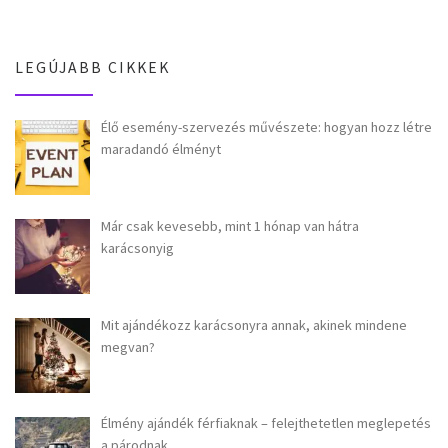
LEGÚJABB CIKKEK
Élő esemény-szervezés művészete: hogyan hozz létre
maradandó élményt
Már csak kevesebb, mint 1 hónap van hátra
karácsonyig
Mit ajándékozz karácsonyra annak, akinek mindene
megvan?
Élmény ajándék férfiaknak – felejthetetlen meglepetés
a párodnak