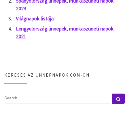
Spanyolország ünnepek, munkaszüneti napok
2023
Világnapok listája
Lengyelország ünnepek, munkaszüneti napok
2021
KERESÉS AZ ÜNNEPNAPOK.COM-ON
SEARCH
Se