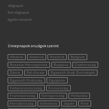
Világnapok
Étel világnapok
Egyházi ünnepek
Ünnepnapok országok szerint
Albánia
Andorra
Ausztria
Belgium
Bosznia-Hercegovina
Bulgária
Csehország
Dánia
Dél-Korea
Egyesült Arab Emírségek
Egyesült Királyság
Egyiptom
Fehéroroszország
Finnország
Franciaország
Görögország
Hollandia
Horvátország
Indonézia
Japán
Kína