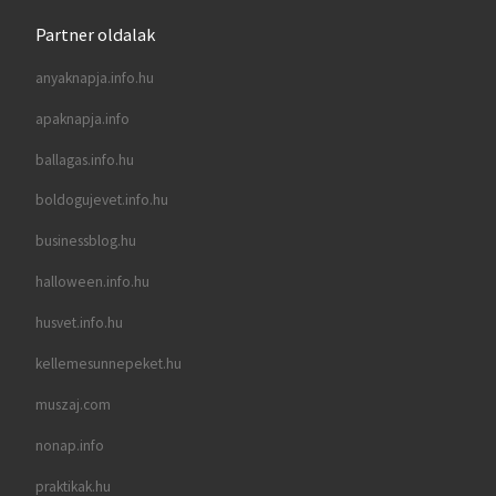
Partner oldalak
anyaknapja.info.hu
apaknapja.info
ballagas.info.hu
boldogujevet.info.hu
businessblog.hu
halloween.info.hu
husvet.info.hu
kellemesunnepeket.hu
muszaj.com
nonap.info
praktikak.hu