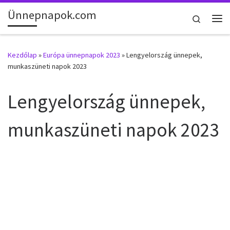
Ünnepnapok.com
Skip to content
Search
Me
Kezdőlap
»
Európa ünnepnapok 2023
»
Lengyelország ünnepek,
munkaszüneti napok 2023
Lengyelország ünnepek,
munkaszüneti napok 2023