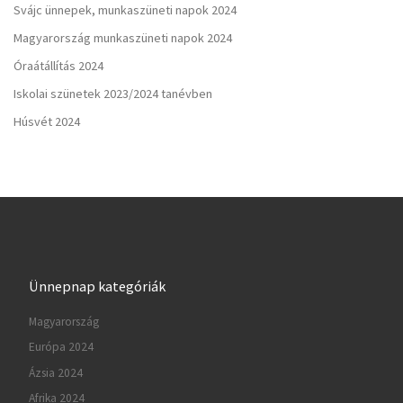
Svájc ünnepek, munkaszüneti napok 2024
Magyarország munkaszüneti napok 2024
Óraátállítás 2024
Iskolai szünetek 2023/2024 tanévben
Húsvét 2024
Ünnepnap kategóriák
Magyarország
Európa 2024
Ázsia 2024
Afrika 2024