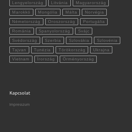
Lengyelország
Litvánia
Magyarország
Marokkó
Mongólia
Málta
Norvégia
Németország
Oroszország
Portugália
Románia
Spanyolország
Svájc
Svédország
Szerbia
Szlovákia
Szlovénia
Tajvan
Tunézia
Törökország
Ukrajna
Vietnam
Írország
Örményország
Kapcsolat
Impresszum