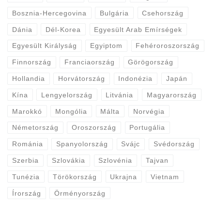
Bosznia-Hercegovina
Bulgária
Csehország
Dánia
Dél-Korea
Egyesült Arab Emírségek
Egyesült Királyság
Egyiptom
Fehéroroszország
Finnország
Franciaország
Görögország
Hollandia
Horvátország
Indonézia
Japán
Kína
Lengyelország
Litvánia
Magyarország
Marokkó
Mongólia
Málta
Norvégia
Németország
Oroszország
Portugália
Románia
Spanyolország
Svájc
Svédország
Szerbia
Szlovákia
Szlovénia
Tajvan
Tunézia
Törökország
Ukrajna
Vietnam
Írország
Örményország