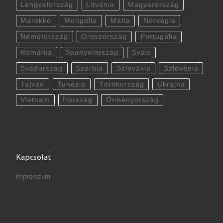
Lengyelország
Litvánia
Magyarország
Marokkó
Mongólia
Málta
Norvégia
Németország
Oroszország
Portugália
Románia
Spanyolország
Svájc
Svédország
Szerbia
Szlovákia
Szlovénia
Tajvan
Tunézia
Törökország
Ukrajna
Vietnam
Írország
Örményország
Kapcsolat
Impresszum