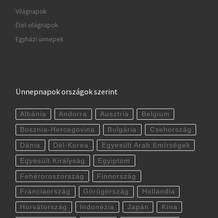
Világnapok
Étel világnapok
Egyházi ünnepek
Ünnepnapok országok szerint
Albánia
Andorra
Ausztria
Belgium
Bosznia-Hercegovina
Bulgária
Csehország
Dánia
Dél-Korea
Egyesült Arab Emírségek
Egyesült Királyság
Egyiptom
Fehéroroszország
Finnország
Franciaország
Görögország
Hollandia
Horvátország
Indonézia
Japán
Kína