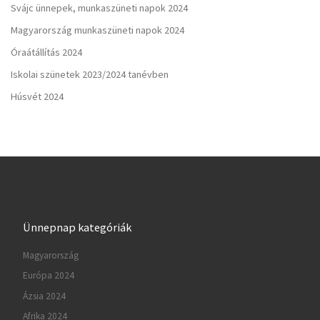
Svájc ünnepek, munkaszüneti napok 2024
Magyarország munkaszüneti napok 2024
Óraátállítás 2024
Iskolai szünetek 2023/2024 tanévben
Húsvét 2024
Ünnepnap kategóriák
Magyarország
Európa 2024
Ázsia 2024
Afrika 2024