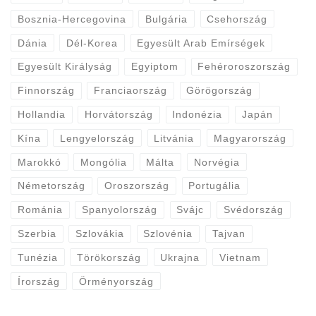
Bosznia-Hercegovina
Bulgária
Csehország
Dánia
Dél-Korea
Egyesült Arab Emírségek
Egyesült Királyság
Egyiptom
Fehéroroszország
Finnország
Franciaország
Görögország
Hollandia
Horvátország
Indonézia
Japán
Kína
Lengyelország
Litvánia
Magyarország
Marokkó
Mongólia
Málta
Norvégia
Németország
Oroszország
Portugália
Románia
Spanyolország
Svájc
Svédország
Szerbia
Szlovákia
Szlovénia
Tajvan
Tunézia
Törökország
Ukrajna
Vietnam
Írország
Örményország