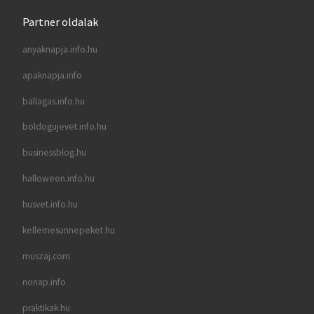
Partner oldalak
anyaknapja.info.hu
apaknapja.info
ballagas.info.hu
boldogujevet.info.hu
businessblog.hu
halloween.info.hu
husvet.info.hu
kellemesunnepeket.hu
muszaj.com
nonap.info
praktikak.hu