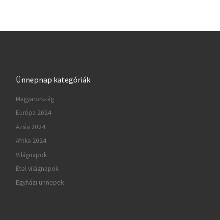
Ünnepnap kategóriák
Magyarország
Európa 2024
Ázsia 2024
Afrika 2024
Világnapok
Étel világnapok
Egyházi ünnepek