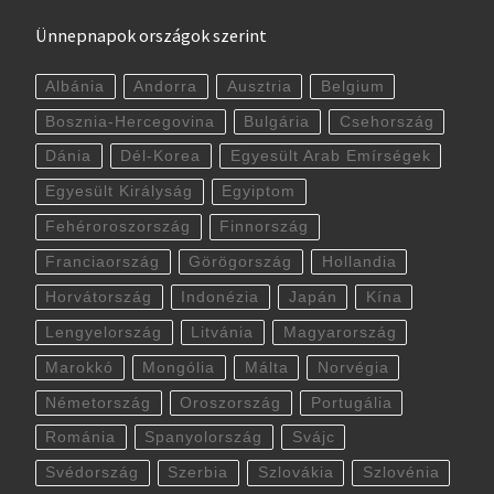
Ünnepnapok országok szerint
Albánia
Andorra
Ausztria
Belgium
Bosznia-Hercegovina
Bulgária
Csehország
Dánia
Dél-Korea
Egyesült Arab Emírségek
Egyesült Királyság
Egyiptom
Fehéroroszország
Finnország
Franciaország
Görögország
Hollandia
Horvátország
Indonézia
Japán
Kína
Lengyelország
Litvánia
Magyarország
Marokkó
Mongólia
Málta
Norvégia
Németország
Oroszország
Portugália
Románia
Spanyolország
Svájc
Svédország
Szerbia
Szlovákia
Szlovénia