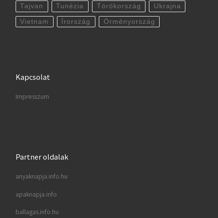
Tajvan
Tunézia
Törökország
Ukrajna
Vietnam
Írország
Örményország
Kapcsolat
Impresszum
Partner oldalak
anyaknapja.info.hu
apaknapja.info
ballagas.info.hu