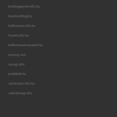
boldogujevet.info.hu
businessblog.hu
halloween.info.hu
husvet.info.hu
kellemesunnepeket.hu
muszaj.com
nonap.info
praktikak.hu
szilveszter.info.hu
valentinnap.info