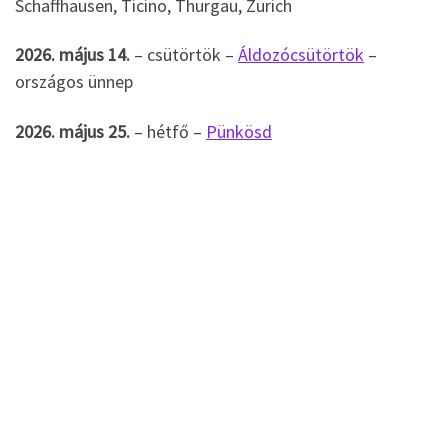
Schaffhausen, Ticino, Thurgau, Zürich
2026. május 14.
– csütörtök –
Áldozócsütörtök
–
országos ünnep
2026. május 25.
– hétfő –
Pünkösd