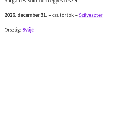
Aargau és Solothurn egyes részei
2026. december 31
. – csütörtök –
Szilveszter
Ország:
Svájc