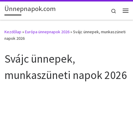
Ünnepnapok.com
Skip to content
Search
Me
Kezdőlap
»
Európa ünnepnapok 2026
»
Svájc ünnepek, munkaszüneti
napok 2026
Svájc ünnepek,
munkaszüneti napok 2026