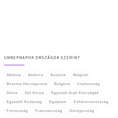
ÜNNEPNAPOK ORSZÁGOK SZERINT
Albánia
Andorra
Ausztria
Belgium
Bosznia-Hercegovina
Bulgária
Csehország
Dánia
Dél-Korea
Egyesült Arab Emírségek
Egyesült Királyság
Egyiptom
Fehéroroszország
Finnország
Franciaország
Görögország