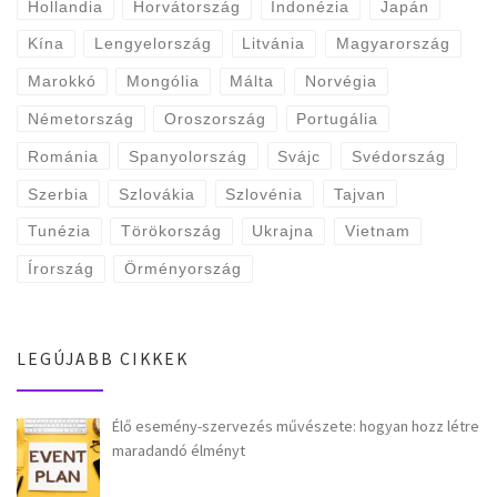
Hollandia
Horvátország
Indonézia
Japán
Kína
Lengyelország
Litvánia
Magyarország
Marokkó
Mongólia
Málta
Norvégia
Németország
Oroszország
Portugália
Románia
Spanyolország
Svájc
Svédország
Szerbia
Szlovákia
Szlovénia
Tajvan
Tunézia
Törökország
Ukrajna
Vietnam
Írország
Örményország
LEGÚJABB CIKKEK
Élő esemény-szervezés művészete: hogyan hozz létre
maradandó élményt