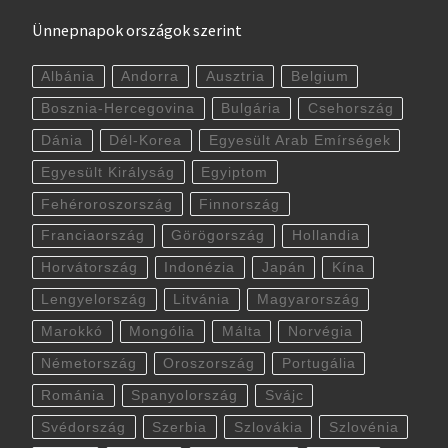
Ünnepnapok országok szerint
Albánia
Andorra
Ausztria
Belgium
Bosznia-Hercegovina
Bulgária
Csehország
Dánia
Dél-Korea
Egyesült Arab Emírségek
Egyesült Királyság
Egyiptom
Fehéroroszország
Finnország
Franciaország
Görögország
Hollandia
Horvátország
Indonézia
Japán
Kína
Lengyelország
Litvánia
Magyarország
Marokkó
Mongólia
Málta
Norvégia
Németország
Oroszország
Portugália
Románia
Spanyolország
Svájc
Svédország
Szerbia
Szlovákia
Szlovénia