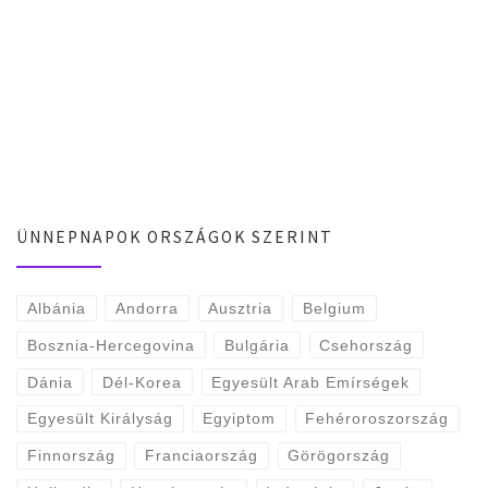
ÜNNEPNAPOK ORSZÁGOK SZERINT
Albánia
Andorra
Ausztria
Belgium
Bosznia-Hercegovina
Bulgária
Csehország
Dánia
Dél-Korea
Egyesült Arab Emírségek
Egyesült Királyság
Egyiptom
Fehéroroszország
Finnország
Franciaország
Görögország