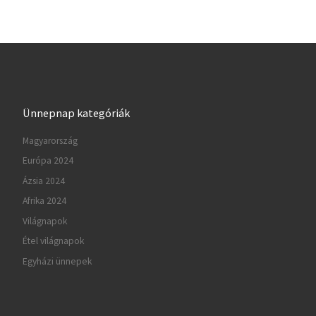
Ünnepnap kategóriák
Magyarország
Európa 2024
Ázsia 2024
Afrika 2024
Világnapok
Étel világnapok
Egyházi ünnepek