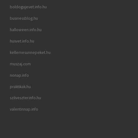
boldogujevet.info.hu
businessblog.hu
halloween.info.hu
husvet.info.hu
kellemesunnepeket.hu
muszaj.com
nonap.info
praktikak.hu
szilveszter.info.hu
valentinnap.info