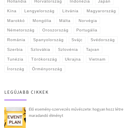
Hollandia
Horvátország
Indonézia
Japán
Kína
Lengyelország
Litvánia
Magyarország
Marokkó
Mongólia
Málta
Norvégia
Németország
Oroszország
Portugália
Románia
Spanyolország
Svájc
Svédország
Szerbia
Szlovákia
Szlovénia
Tajvan
Tunézia
Törökország
Ukrajna
Vietnam
Írország
Örményország
LEGÚJABB CIKKEK
Élő esemény-szervezés művészete: hogyan hozz létre
maradandó élményt