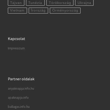
Tajvan
Tunézia
Törökország
Ukrajna
Vietnam
Írország
Örményország
Kapcsolat
Impresszum
Partner oldalak
anyaknapja.info.hu
apaknapja.info
ballagas.info.hu