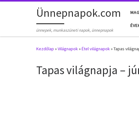
Skip to content
Ünnepnapok.com
MA
ÉVE
ünnepek, munkaszüneti napok, ünnepnapok
Kezdőlap
»
Világnapok
»
Étel világnapok
»
Tapas világnap
Tapas világnapja – jú