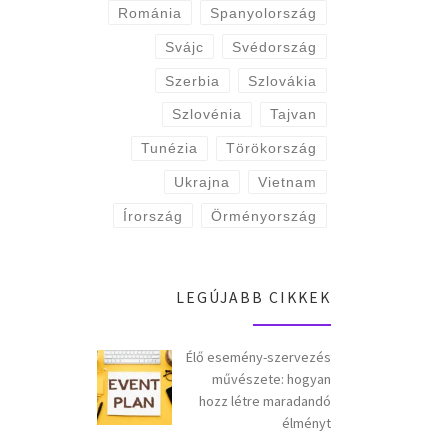
Románia
Spanyolország
Svájc
Svédország
Szerbia
Szlovákia
Szlovénia
Tajvan
Tunézia
Törökország
Ukrajna
Vietnam
Írország
Örményország
LEGÚJABB CIKKEK
Élő esemény-szervezés
művészete: hogyan
hozz létre maradandó
élményt