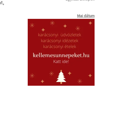
t,
Mai dátum