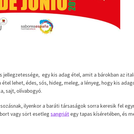
jellegzetessége, egy kis adag étel, amit a bárokban az ita
 étel lehet, édes, sós, hideg, meleg, a lényeg, hogy kis adag
a, sajt, olívabogyó.
sozásnak, ilyenkor a baráti társaságok sorra keresik fel eg
bort vagy sört esetleg
sangriát
egy tapas kíséretében, és 