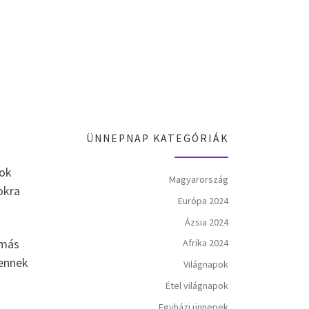
ÜNNEPNAP KATEGÓRIÁK
lok
Magyarország
okra
Európa 2024
Ázsia 2024
ymás
Afrika 2024
mennek
Világnapok
Étel világnapok
Egyházi ünnepek